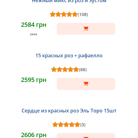
Нежный микс из роз и эустом
(108)
2584 грн
2842
15 красных роз + рафаелло
(66)
2595 грн
Сердце из красных роз Эль Торо 15шт
(3)
2606 грн