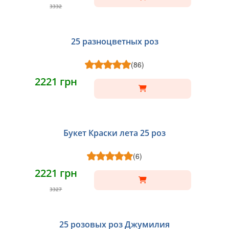
3332
25 разноцветных роз
(86)
2221 грн
Букет Краски лета 25 роз
(6)
2221 грн
НОВИНКА
3327
25 розовых роз Джумилия