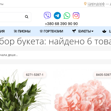
Цирндорф
— д
кты
+380 68 390 90 90
ИЯ
🌺 ПИОНЫ
🌸 ГОРТЕНЗИИ
БУКЕТЫ
Ц
бор букета: найдено 6 тов
сначала дешевые
6271-5397-1
8405-5397