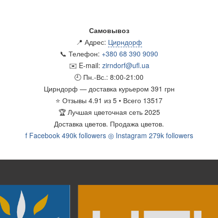
Самовывоз
📍 Адрес:
Цирндорф
📞 Телефон:
+380 68 390 9090
✉️ E-mail:
zirndorf@ufl.ua
🕘 Пн.-Вс.:
8:00-21:00
Цирндорф
— доставка курьером
391 грн
⭐
Отзывы
4.91
из
5
• Всего
13517
🏆
Лучшая цветочная сеть 2025
Доставка цветов.
Продажа цветов.
f
Facebook
490k followers
◎
Instagram
279k followers