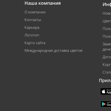
Наша компания
Ин
О компании
Ново
Контакты
Цвет
Карьера
Поли
Логотип
Поли
Карта сайта
Заме
дене
Международная доставка цветов
Дого
Корп
Стат
Прил