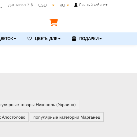
г
— доставка
7 $
USD
RU
Личный кабинет
ВЕТОК
ЦВЕТЫ ДЛЯ
ПОДАРКИ
пулярные товары Никополь (Украина)
ж Апостолово
популярные категории Марганец