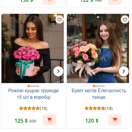
146
Рожеві кущові троянди
Букет квітів Елегантність
15 шт в коробці
танцю
(15)
(19)
125 $
120 $
209