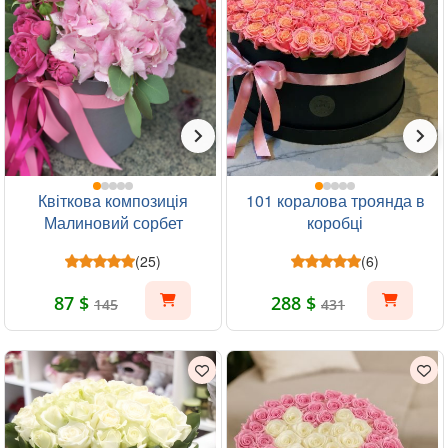
Квіткова композиція
101 коралова троянда в
Малиновий сорбет
коробці
(25)
(6)
87 $
288 $
145
431