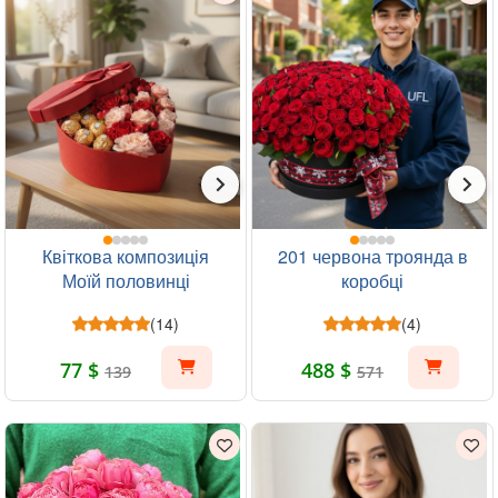
Квіткова композиція
201 червона троянда в
Моїй половинці
коробці
(14)
(4)
77 $
488 $
139
571