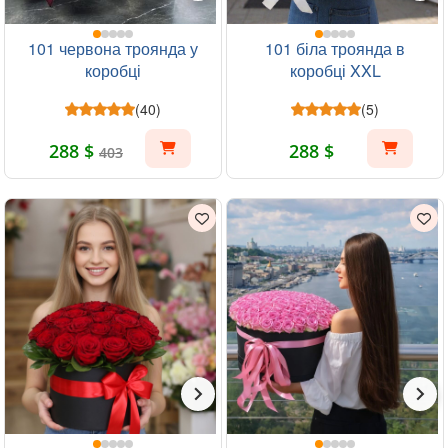
101 червона троянда у
101 біла троянда в
коробці
коробці XXL
(40)
(5)
288 $
288 $
403