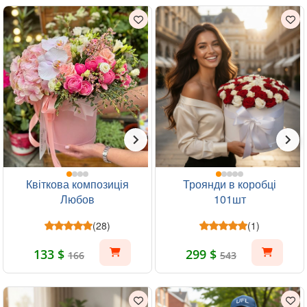
Квіткова композиція
Троянди в коробці
Любов
101шт
(28)
(1)
133 $
299 $
166
543