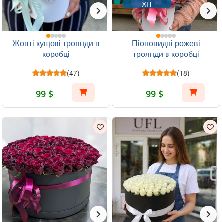
ХІТ
Жовті кущові троянди в
Піоновидні рожеві
коробці
троянди в коробці
(47)
(18)
99 $
99 $