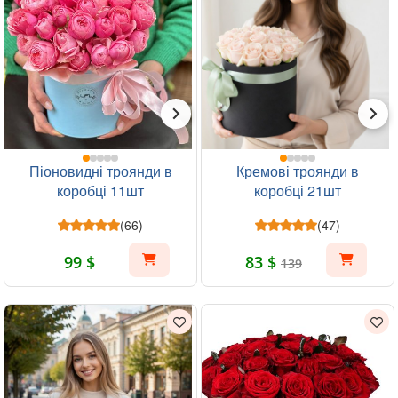
Піоновидні троянди в
Кремові троянди в
коробці 11шт
коробці 21шт
(66)
(47)
99 $
83 $
139