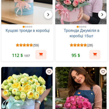
Кущові трояди в коробці
Троянди Джумілія в
коробці 15шт
(59)
(28)
112 $
95 $
187