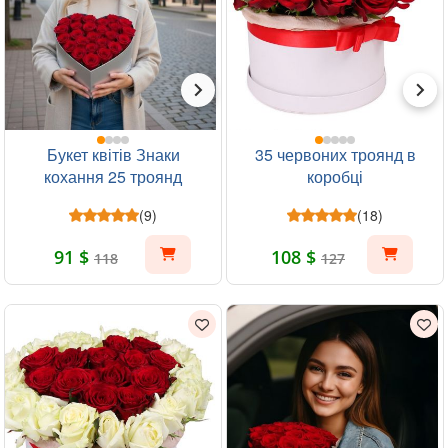
Букет квітів Знаки
35 червоних троянд в
кохання 25 троянд
коробці
(9)
(18)
91 $
108 $
118
127