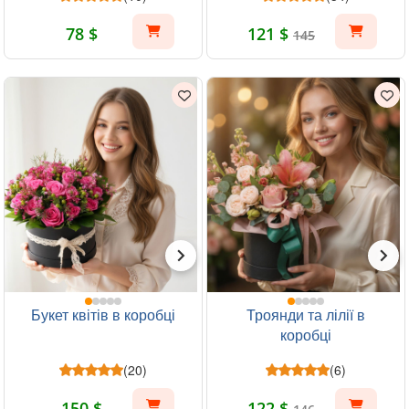
78 $
121 $
145
Букет квітів в коробці
Троянди та лілії в
коробці
(20)
(6)
150 $
122 $