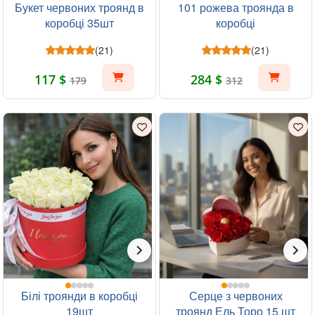
Букет червоних троянд в
101 рожева троянда в
коробці 35шт
коробці
(21)
(21)
117 $
284 $
179
312
Білі троянди в коробці
Серце з червоних
19шт
троянд Ель Торо 15 шт