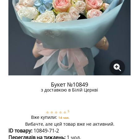
Букет №10849
з доставкою в Білій Церкві
5
⭐
⭐
⭐
⭐
⭐
Вже купили:
14 чол.
Вибачте, але цей товар вже не активний.
ID товару:
10849-71-2
Переглядів на тиждень:
1 чол.