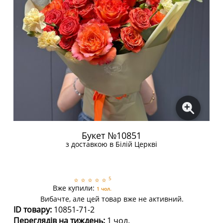
Букет №10851
з доставкою в Білій Церкві
5
⭐
⭐
⭐
⭐
⭐
Вже купили:
1 чол.
Вибачте, але цей товар вже не активний.
ID товару:
10851-71-2
Переглядів на тиждень:
1 чол.