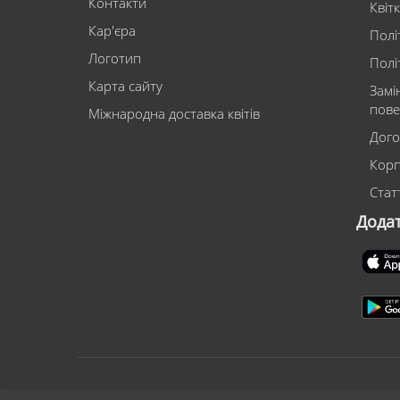
Контакти
Квіт
Кар'єра
Полі
Логотип
Полі
Карта сайту
Замі
пове
Міжнародна доставка квітів
Дого
Корп
Статт
Дода