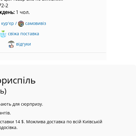
72-2
ждень:
1 чол.
кур'єр /
самовивіз
свіжа поставка
відгуки
ориспіль
ь)
рають для сюрпризу.
нтів.
тавки 14 $. Можлива доставка по всій Київській
одосівка.