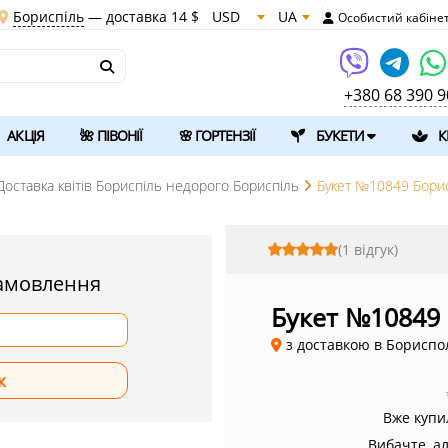
Бориспіль
— доставка
14 $
USD
UA
Особистий кабіне
+380 68 390 9
АКЦІЯ
🌺 ПІВОНІЇ
🌸 ГОРТЕНЗІЇ
БУКЕТИ
К
Доставка квітів Бориспіль недорого Бориспіль
Букет №10849 Бори
(1 відгук)
амовлення
Букет №10849
з доставкою в Бориспо
Вже купи
Вибачте, а