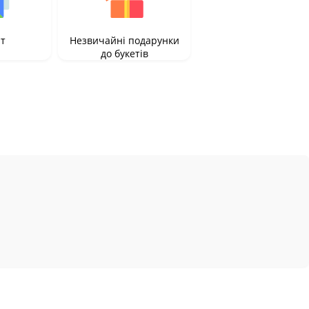
іт
Незвичайні подарунки
до букетів