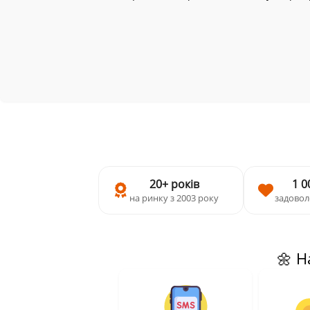
20+ років
1 0
на ринку з 2003 року
задовол
🌼 Н