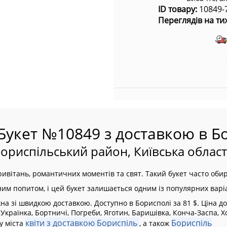
ID товару:
10849-
Переглядів на ти
Букет №10849 з доставкою в Б
Бориспільський район, Київська област
ивітань, романтичних моментів та свят. Такий букет часто оби
ьним попитом, і цей букет залишається одним із популярних варіа
 зі швидкою доставкою. Доступно в Борисполі за 81 $. Ціна дос
:
Українка, Бортничі, Погреби, Яготин, Баришівка, Конча-Заспа, Х
квіти з доставкою Бориспіль
Бориспіль
у міста
, а також