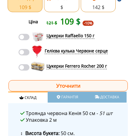
109 $
$
142 $
109
$
Ціна
121 $
-10%
Цукерки Raffaello 150 г
Гелієва кулька Червоне серце
Цукерки Ferrero Rocher 200 г
ГАРАНТІЯ
ДОСТАВКА
СКЛАД
Троянда червона Кенія 50 см -
51 шт
Упаковка 2 м
↕ Висота букета:
50 см.