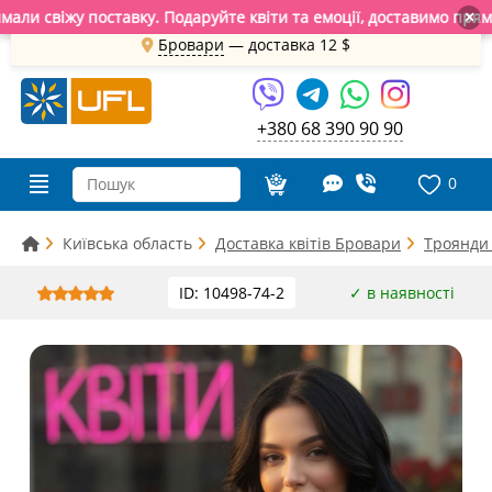
свіжу поставку. Подаруйте квіти та емоції, доставимо прямо за
×
Бровари
— доставка
12 $
+380 68 390 90 90
0
Київська область
Доставка квітів Бровари
Троянди
ID: 10498-74-2
✓ в наявності