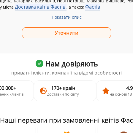
щина, Кагарлик, Васильків, Нові Петрівці, Макарів, Вишневе, Рок
Доставка квітів Фастів
Фастів
у міста
, а також
Показати опис
Нам довіряють
приватні клієнти, компанії та відомі особистості
00 000+
170+ країн
4.9
ених клієнтів
доставки по світу
на основі 13 
 Наші переваги при замовленні квітів Фас