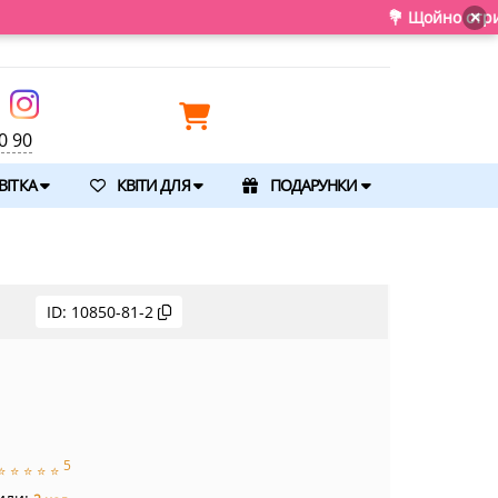
💐 Щойно отримали свіжу п
×
0 90
ВІТКА
КВІТИ ДЛЯ
ПОДАРУНКИ
ID:
10850-81-2
5
⭐
⭐
⭐
⭐
⭐