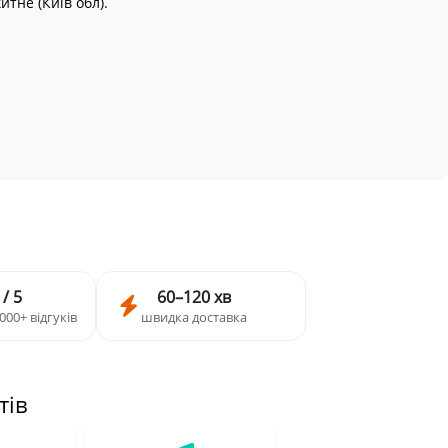
итне (Київ обл).
 / 5
60–120 хв
000+ відгуків
швидка доставка
тів