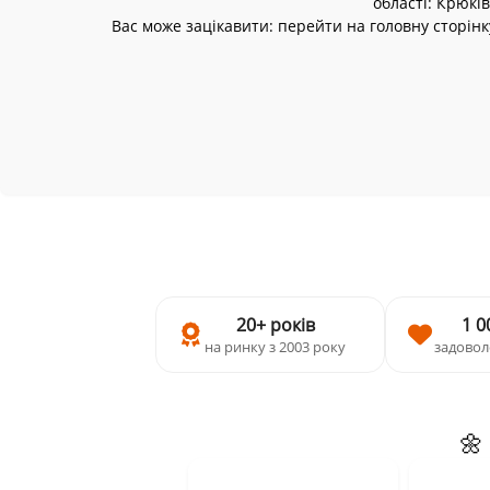
області:
Крюків
Вас може зацікавити: перейти на головну сторінк
20+ років
1 0
на ринку з 2003 року
задовол
🌼