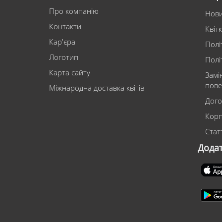
Про компанію
Нов
Контакти
Квіт
Кар'єра
Полі
Логотип
Полі
Карта сайту
Замі
пове
Міжнародна доставка квітів
Дого
Корп
Статт
Дода