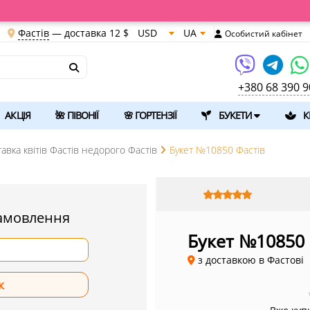
Фастів
— доставка
12 $
USD
UA
Особистий кабінет
+380 68 390 9
АКЦІЯ
🌺 ПІВОНІЇ
🌸 ГОРТЕНЗІЇ
БУКЕТИ
К
авка квітів Фастів недорого Фастів
Букет №10850 Фастів
амовлення
Букет №10850
з доставкою в Фастові