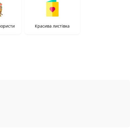
лористи
Красива листівка