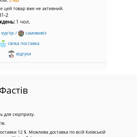
или:
2 чол.
ле цей товар вже не активний.
81-2
ждень:
1 чол.
кур'єр /
самовивіз
свіжа поставка
відгуки
Фастів
ть для сюрпризу.
ів.
ставки 12 $. Можлива доставка по всій Київській