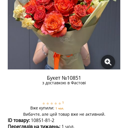
Букет №10851
з доставкою в Фастові
5
⭐
⭐
⭐
⭐
⭐
Вже купили:
1 чол.
Вибачте, але цей товар вже не активний.
ID товару:
10851-81-2
Переглядів на тиждень:
1 чол.