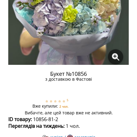
Букет №10856
з доставкою в Фастові
5
⭐
⭐
⭐
⭐
⭐
Вже купили:
2 чол.
Вибачте, але цей товар вже не активний.
ID товару:
10856-81-2
Переглядів на тиждень:
1 чол.