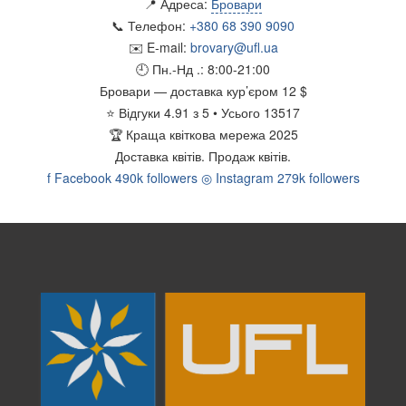
📍 Адреса:
Бровари
📞 Телефон:
+380 68 390 9090
✉️ E-mail:
brovary@ufl.ua
🕘 Пн.-Нд .:
8:00-21:00
Бровари
— доставка кур’єром
12 $
⭐
Відгуки
4.91
з
5
• Усього
13517
🏆
Краща квіткова мережа 2025
Доставка квітів.
Продаж квітів.
f
Facebook
490k followers
◎
Instagram
279k followers