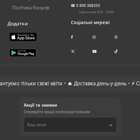
☎
0 800 308353
Політика бонусів
Гаряча лінія 8:00 - 20:00
Соціальні мережі
Додатки
антуємо тільки свіжі квіти • 🔥 Доставка день-у-день • ⚡
Акції та знижки
Отримуйте кращі пропозиції першим
→