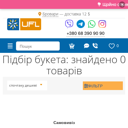
💐 Щойно отримал
×
Бровари
— доставка
12 $
+380 68 390 90 90
0
Підбір букета: знайдено 0
товарів
ФІЛЬТР
спочтаку дешеві
Самовивіз