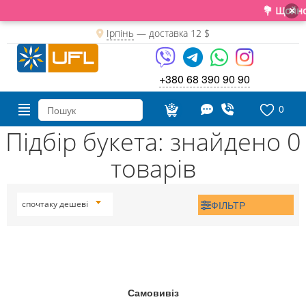
💐 Щойно 
×
Ірпінь
— доставка
12 $
+380 68 390 90 90
0
Підбір букета: знайдено 0
товарів
ФІЛЬТР
спочтаку дешеві
Самовивіз