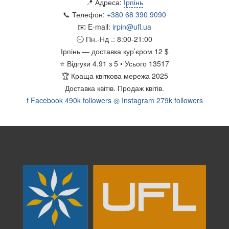
📍 Адреса:
Ірпінь
📞 Телефон:
+380 68 390 9090
✉️ E-mail:
irpin@ufl.ua
🕘 Пн.-Нд .:
8:00-21:00
Ірпінь
— доставка кур’єром
12 $
⭐
Відгуки
4.91
з
5
• Усього
13517
🏆
Краща квіткова мережа 2025
Доставка квітів.
Продаж квітів.
f
Facebook
490k followers
◎
Instagram
279k followers