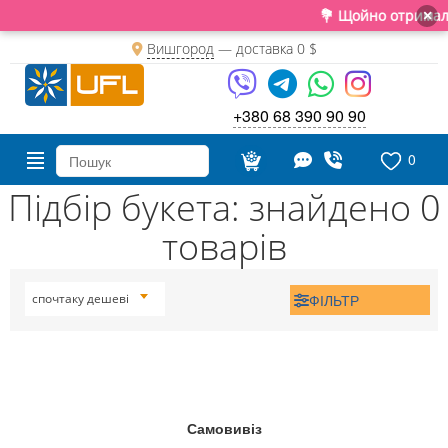
💐 Щойно отримали 
×
Вишгород
— доставка
0 $
+380 68 390 90 90
0
Підбір букета: знайдено 0
товарів
ФІЛЬТР
спочтаку дешеві
Самовивіз