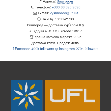
📍 Адреса:
Вишгород
📞 Телефон:
+380 68 390 9090
✉️ E-mail:
vyshhorod@ufl.ua
🕘 Пн.-Нд .:
8:00-21:00
Вишгород
— доставка кур’єром
0 $
⭐
Відгуки
4.91
з
5
• Усього
13517
🏆
Краща квіткова мережа 2025
Доставка квітів.
Продаж квітів.
f
Facebook
490k followers
◎
Instagram
279k followers