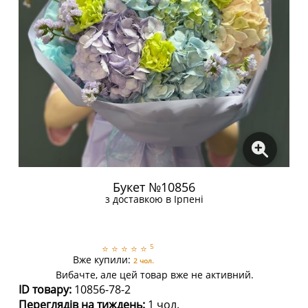
Букет №10856
з доставкою в Ірпені
5
⭐
⭐
⭐
⭐
⭐
Вже купили:
2 чол.
Вибачте, але цей товар вже не активний.
ID товару:
10856-78-2
Переглядів на тиждень:
1 чол.