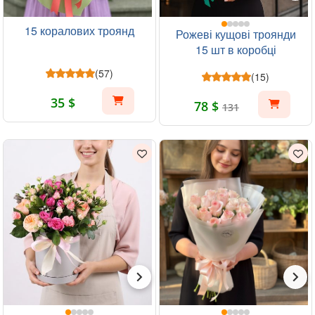
15 коралових троянд
Рожеві кущові троянди
15 шт в коробці
(57)
(15)
35 $
78 $
131