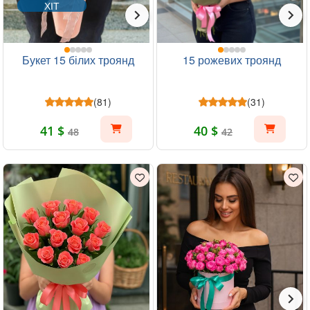
ХІТ
Букет 15 білих троянд
15 рожевих троянд
(81)
(31)
41 $
40 $
48
42