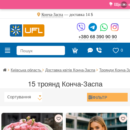
×
💐 Щойно отримали св
Конча-Заспа
— доставка
14 $
+380 68 390 90 90
0
Київська область
Доставка квітів Конча-Заспа
Троянди Конча-З
15 троянд Конча-Заспа
Сортування
ФІЛЬТР