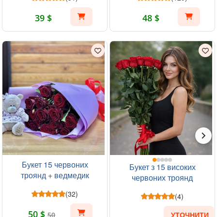
39 $
48 $
Букет 15 червоних
Букет з 15 високих
троянд + ведмедик
червоних троянд
(32)
(4)
50 $
50
УТОЧНИТИ