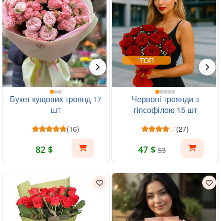
ТОП
Букет кущових троянд 17
Червоні троянди з
шт
гіпсофілою 15 шт
(16)
(27)
82 $
47 $
53