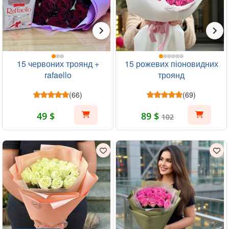
15 червоних троянд +
15 рожевих піоновидних
rafaello
троянд
(66)
(69)
49 $
89 $
102