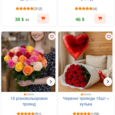
(312)
(4)
38 $
46 $
46
15 різнокольорових
Червоні троянди 15шт +
троянд
кулька
(51)
(129)