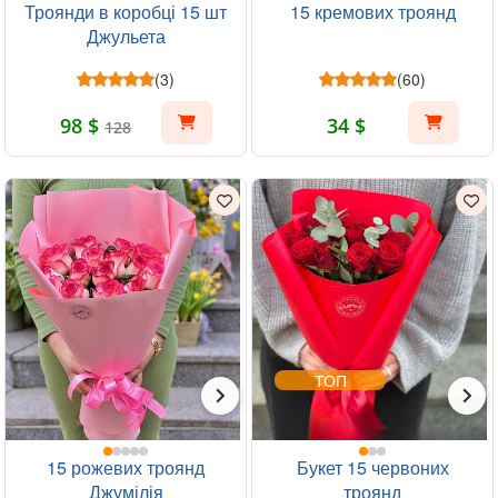
Троянди в коробці 15 шт
15 кремових троянд
Джульета
(3)
(60)
98 $
34 $
128
ТОП
15 рожевих троянд
Букет 15 червоних
Джумілія
троянд