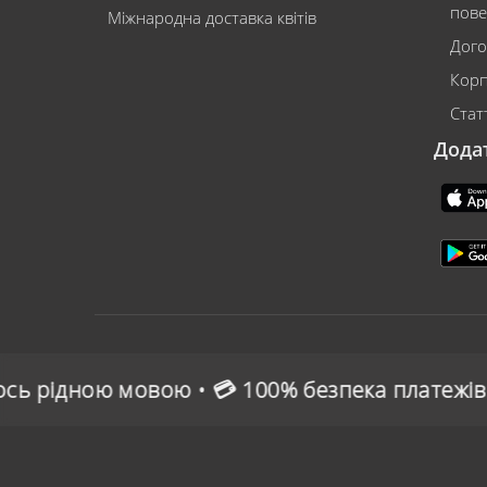
пове
Міжнародна доставка квітів
Дого
Корп
Статт
Дода
💳 100% безпека платежів • 🌍 Зручна онлайн-о