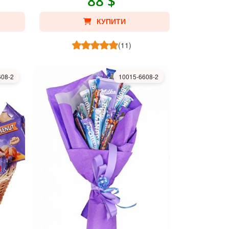
88 $
КУПИТИ
(11)
608-2
10015-6608-2