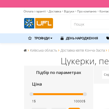
Оплата і гарантії
• Доставка
• Відгуки
• Про компанію
• Контак
ТРОЯНДИ
ДЕНЬ НАРОДЖЕННЯ
Київська область
Доставка квітів Конча-Заспа
Цукерки, п
Підбір по параметрах
Сор
Ціна
1$
10000$