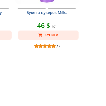
у
Букет з цукерок Milka
46 $
97
КУПИТИ
(1)