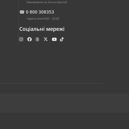
Замовлення по Конча-Заспой
☎
0 800 308353
Гаряча лінія 8:00 - 20:00
Соціальні мережі