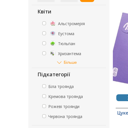
Квіти
Альстромерія
Еустома
Тюльпан
Хризантема
Більше
Підкатегорії
Біла троянда
Кремова троянда
Рожеві троянди
Цуке
Червона троянда