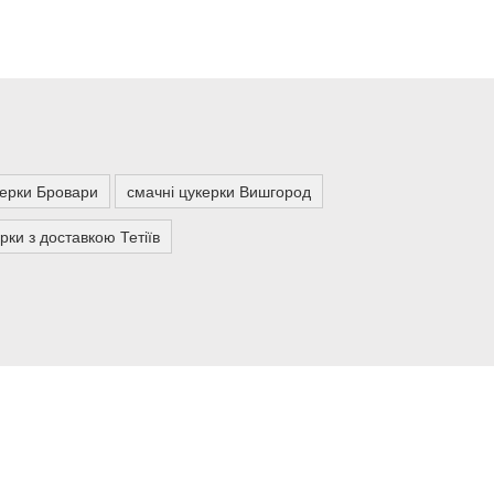
керки Бровари
смачні цукерки Вишгород
рки з доставкою Тетіїв