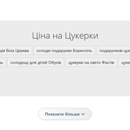
Ціна на Цукерки
щів Біла Церква
солодкі подарунки Бориспіль
подарункові цу
нь
солодощі для дітей Обухів
цукерки на свято Фастів
цуке
Показати більше