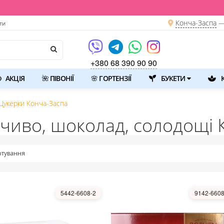
Конча-Заспа
—
ти
+380 68 390 90 90
АКЦІЯ
🌺 ПІВОНІЇ
🌸 ГОРТЕНЗІЇ
БУКЕТИ
К
Цукерки Конча-Заспа
ечиво, шоколад, солодощі 
тування
5442-6608-2
9142-6608