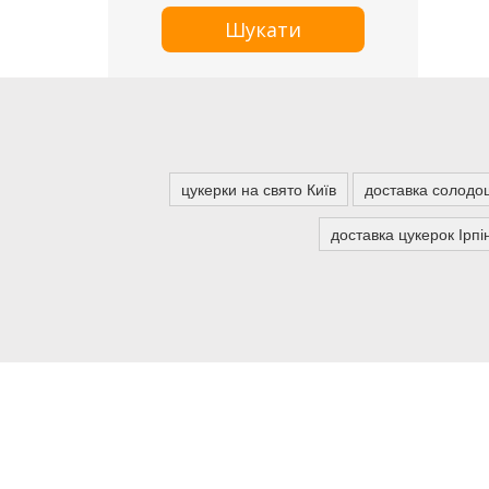
Шукати
цукерки на свято Київ
доставка солодо
доставка цукерок Ірпі