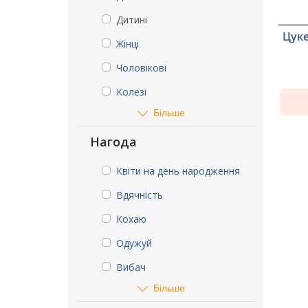
Дитині
Цуке
Жінці
Чоловікові
Колезі
Більше
Нагода
Квіти на день народження
Вдячність
Кохаю
Одужуй
Вибач
Більше