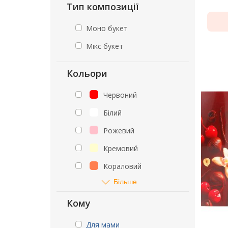
Тип композиції
Моно букет
Мікс букет
Кольори
Червоний
Білий
Рожевий
Кремовий
Кораловий
Більше
Кому
Для мами