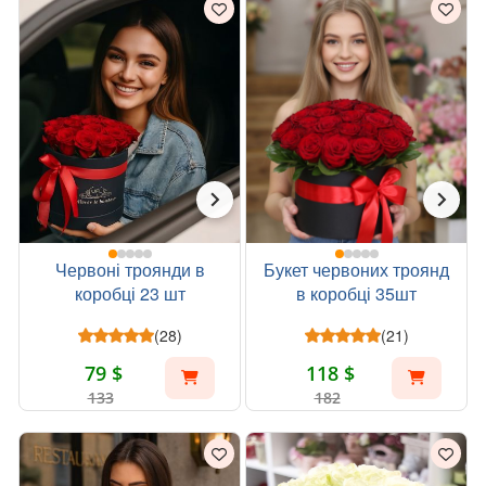
Червоні троянди в
Букет червоних троянд
коробці 23 шт
в коробці 35шт
(28)
(21)
79 $
118 $
133
182