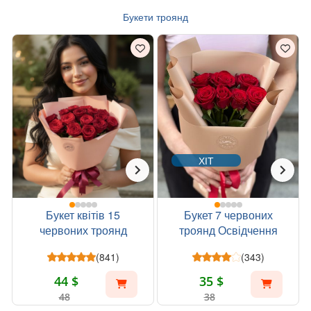
Букети троянд
ХІТ
Букет квітів 15
Букет 7 червоних
червоних троянд
троянд Освідчення
(841)
(343)
44 $
35 $
48
38