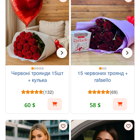
Червоні троянди 15шт
15 червоних троянд +
+ кулька
rafaello
(132)
(69)
60 $
58 $