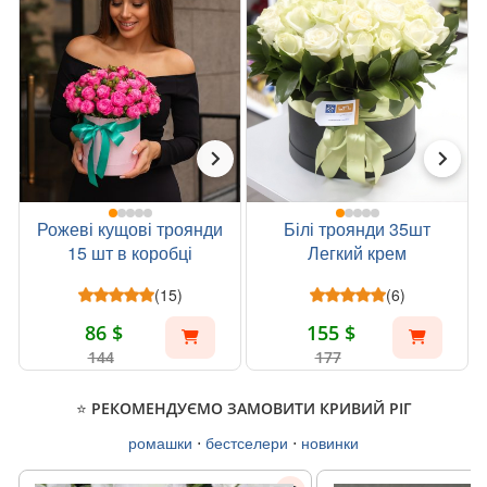
Рожеві кущові троянди
Білі троянди 35шт
15 шт в коробці
Легкий крем
(15)
(6)
86 $
155 $
144
177
⭐ РЕКОМЕНДУЄМО ЗАМОВИТИ КРИВИЙ РІГ
ромашки
⋅
бестселери
⋅
новинки