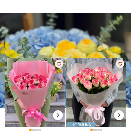
Дніпропетровська область
Доставка квітів Кривий Ріг
РОЖЕВІ БУКЕТИ ДЛЯ НЕЇ В КРИВИЙ РІГ
Всі рожеві букети
НОВИНКА