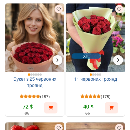
ХІТ
Букет з 25 червоних
11 червоних троянд
троянд
(187)
(178)
72 $
40 $
86
66