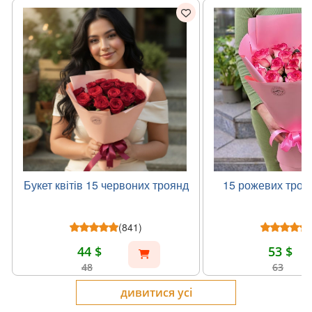
Букет квітів 15 червоних троянд
15 рожевих троя
(841)
44 $
53 $
48
63
дивитися усі