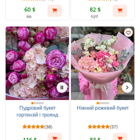
60 $
82 $
66
127
Пудровий букет
Ніжний рожевий букет
гортензій і троянд
(38)
(37)
116 $
83 $