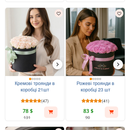
Кремові троянди в
Рожеві троянди в
коробці 21шт
коробці 23 шт
(47)
(41)
78 $
83 $
131
90