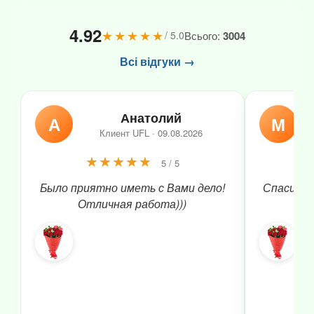
4.92
★★★★★
Всього:
3004
/ 5.0
Всі відгуки →
Анатолий
А
М
Клиент UFL · 09.08.2026
★★★★★
5 / 5
Было приятно иметь с Вами дело!
Спасибо 
Отличная работа)))
д