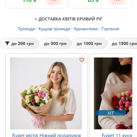
⭐ ДОСТАВКА КВІТІВ КРИВИЙ РІГ
Троянди
⋅
Кущові троянди
⋅
Хризантеми
⋅
Гортензії
до 200 грн
до 500 грн
до 1000 грн
до 1500 грн
ХІТ
Букет квітів Ніжний подарунок
Букет 11 кущов