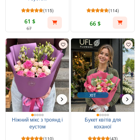
(115)
(114)
61 $
66 $
67
ХІТ
Ніжний мікс з троянд і
Букет квітів для
еустом
коханої
(110)
(43)