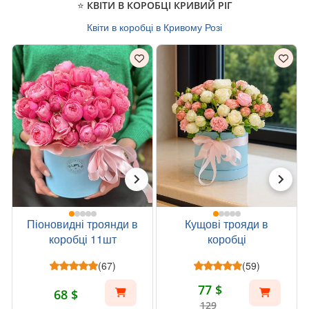
⭐ КВІТИ В КОРОБЦІ КРИВИЙ РІГ
Квіти в коробці в Кривому Розі
Піоновидні троянди в
Кущові трояди в
коробці 11шт
коробці
(67)
(59)
77 $
68 $
129