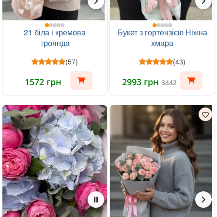
21 біла і кремова
Букет з гортензією Ніжна
троянда
хмара
(57)
(43)
1572 грн
2993 грн
3442