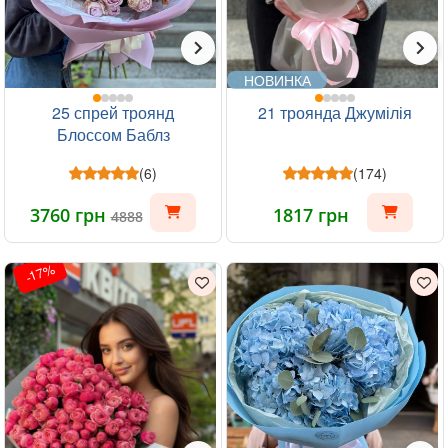
НОВИНКА
25 спрей троянд
21 троянда Джумілія
Блоссом Баблз
(6)
(174)
3760 грн
1817 грн
4888
-17%