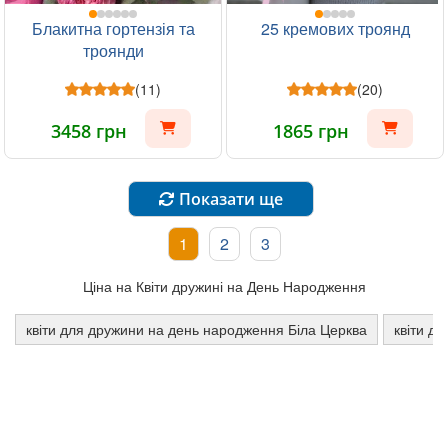
Блакитна гортензія та
25 кремових троянд
троянди
(11)
(20)
3458 грн
1865 грн
Показати ще
1
2
3
Ціна на Квіти дружині на День Народження
квіти для дружини на день народження Біла Церква
квіти др