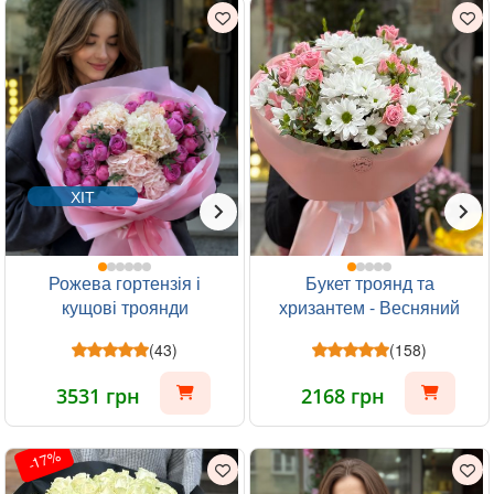
ХІТ
Рожева гортензія і
Букет троянд та
кущові троянди
хризантем - Весняний
ранок
(43)
(158)
3531 грн
2168 грн
-17%