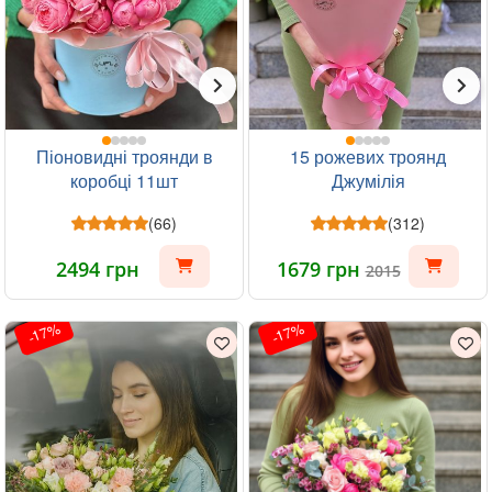
Піоновидні троянди в
15 рожевих троянд
коробці 11шт
Джумілія
(66)
(312)
2494 грн
1679 грн
2015
-17%
-17%