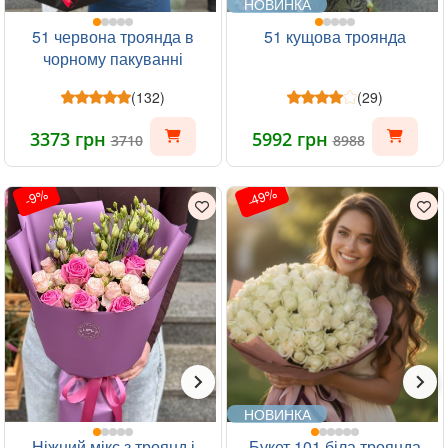
НОВИНКА
51 червона троянда в
51 кущова троянда
чорному пакуванні
(132)
(29)
3373 грн
5992 грн
3710
8988
-49%
-9%
НОВИНКА
Ніжний мікс з троянд і
Букет 101 біла троянда