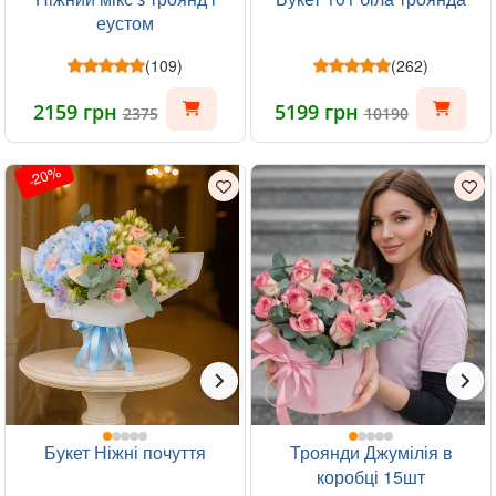
еустом
(109)
(262)
2159 грн
5199 грн
2375
10190
-20%
Букет Ніжні почуття
Троянди Джумілія в
коробці 15шт