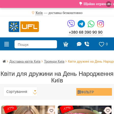
×
💐 Щойно отримали свіжу поставку. Подаруйте
Київ
—
доставка безкоштовно
+380 68 390 90 90
0
Доставка квітів Київ
Троянди Київ
Квіти дружині на День Народ
Квіти для дружини на День Народження
Київ
Сортування
ФІЛЬТР
-17%
-17%