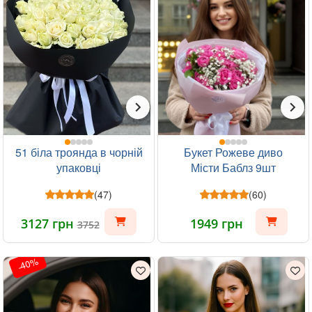
51 біла троянда в чорній
Букет Рожеве диво
упаковці
Місти Баблз 9шт
(47)
(60)
3127 грн
1949 грн
3752
-40%