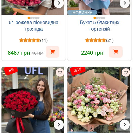
НОВИНКА
51 рожева піоновидна
Букет 5 блакитних
троянда
гортензій
(11)
(21)
8487 грн
2240 грн
10184
-33%
-9%