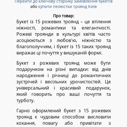
Перейти до ключову сторінку замовлення букетів
або
купити пелюстки троянд Київ
Про товар:
Букет із 15 рожевих троянд – це втілення
ніжності, романтики та елегантності.
Рожеві троянди в культурі квітів часто
асоціюються з любов'ю, ніжністю та
благополуччям, і букет із 15 таких троянд
виражає ці почуття у вишуканій формі.
Букет з рожевих троянд може бути
подарунком на різні випадки: від днів
народження і річниці до романтичних
зустрічей і весільних урочистостей. Це
універсальний і красивий подарунок,
який говорить про ваші почуття та
турботу.
Гарно оформлений букет з 15 рожевих
троянд є чудовим способом висловити
кохання, повагу або привітати з