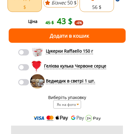
Бізнес
50 $
$
56 $
43
$
Ціна
45 $
-4%
Цукерки Raffaello 150 г
Гелієва кулька Червоне серце
Ведмедик в светрі 1 шт.
Виберіть упаковку
Як на фото