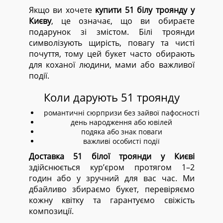
Якщо ви хочете
купити 51 білу троянду у
Києву
, це означає, що ви обираєте
подарунок зі змістом. Білі троянди
символізують щирість, повагу та чисті
почуття, тому цей букет часто обирають
для коханої людини, мами або важливої
події.
Коли дарують 51 троянду
романтичні сюрпризи без зайвої пафосності
день народження або ювілей
подяка або знак поваги
важливі особисті події
Доставка 51 білої троянди у Києві
здійснюється кур’єром протягом 1–2
годин або у зручний для вас час. Ми
дбайливо збираємо букет, перевіряємо
кожну квітку та гарантуємо свіжість
композиції.