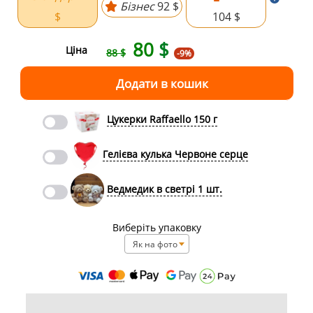
Бізнес
92 $
$
104 $
80
$
Ціна
88 $
-9%
Цукерки Raffaello 150 г
Гелієва кулька Червоне серце
Ведмедик в светрі 1 шт.
Виберіть упаковку
Як на фото