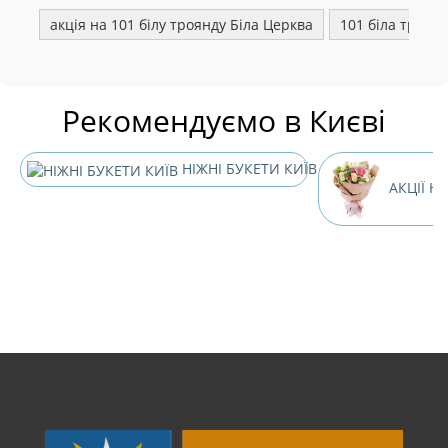
акція на 101 білу троянду Біла Церква
101 біла троян
Рекомендуємо в Києві
НІЖНІ БУКЕТИ КИЇВ
АКЦІЇ НА