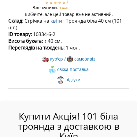
5
⭐
⭐
⭐
⭐
⭐
Вже купили:
1 чол.
Вибачте, але цей товар вже не активний.
Склад:
Стрічка на
квіти
· Троянда біла 40 см (101
шт.)
ID товару:
10334-6-2
Висота букета:
↕ 40 см.
Переглядів на тиждень:
1 чол.
кур'єр /
самовивіз
свіжа поставка
відгуки
Купити Акція! 101 біла
троянда з доставкою в
Київ