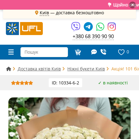
💐 Щойно отримали с
×
Київ
—
доставка безкоштовно
+380 68 390 90 90
0
Доставка квітів Київ
Ніжні букети Київ
Акція! 101 б
ID: 10334-6-2
✓ в наявності