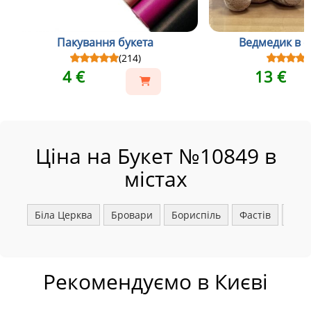
Пакування букета
Ведмедик в св
(214)
4 €
13 €
Ціна на Букет №10849 в
містах
Біла Церква
Бровари
Бориспіль
Фастів
Ірпі
Рекомендуємо в Києві