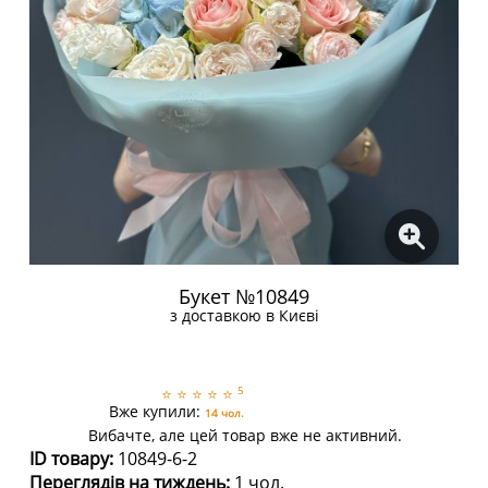
Букет №10849
з доставкою в Києві
5
⭐
⭐
⭐
⭐
⭐
Вже купили:
14 чол.
Вибачте, але цей товар вже не активний.
ID товару:
10849-6-2
Переглядів на тиждень:
1 чол.