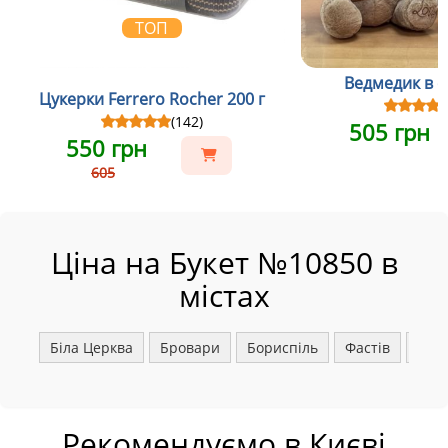
ТОП
Ведмедик в св
Цукерки Ferrero Rocher 200 г
(142)
505 грн
550 грн
605
Ціна на Букет №10850 в
містах
Біла Церква
Бровари
Бориспіль
Фастів
Ірпі
Рекомендуємо в Києві