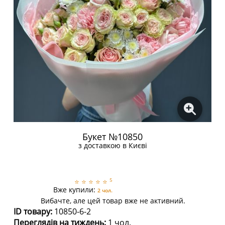
Букет №10850
з доставкою в Києві
5
⭐
⭐
⭐
⭐
⭐
Вже купили:
2 чол.
Вибачте, але цей товар вже не активний.
ID товару:
10850-6-2
Переглядів на тиждень:
1 чол.