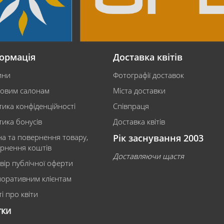
ормація
Доставка квітів
ини
Фотографії доставок
ковим салонам
Міста доставки
тика конфіденційності
Співпраця
тика бонусів
Доставка квітів
на та повернення товару,
Рік заснування 2003
рнення коштів
Доставляючи щастя
вір публічної оферти
оративним клієнтам
і про квіти
тки