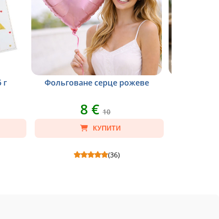
 г
Фольговане серце рожеве
В
8 €
10
КУПИТИ
(36)
рки
Фольговане серце рожеве - Склад: Кулька
Ваза Flora -
фольгована серце.