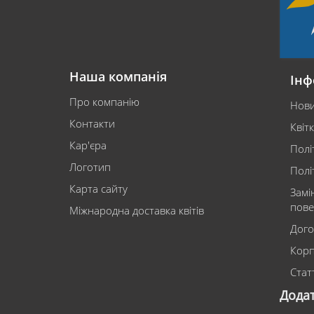
Наша компанія
Інф
Про компанію
Нов
Контакти
Квіт
Кар'єра
Полі
Логотип
Полі
Карта сайту
Замі
пове
Міжнародна доставка квітів
Дого
Корп
Статт
Дода