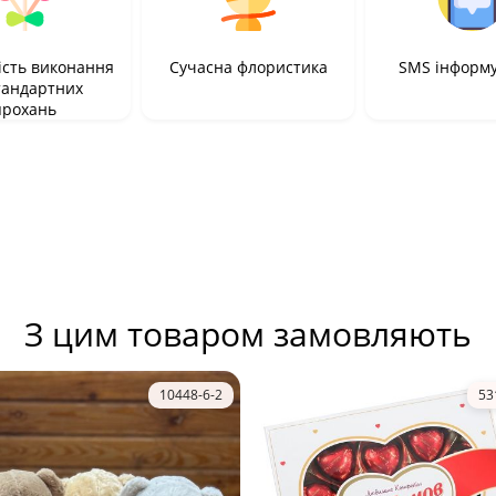
сть виконання
Сучасна флористика
SMS інформ
тандартних
прохань
З цим товаром замовляють
10448-6-2
53