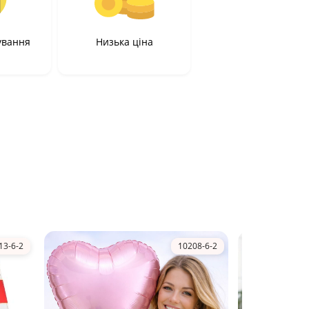
ування
Низька ціна
13-6-2
10208-6-2