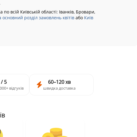
.
а по всій Київській області:
Іванків, Бровари,
 основний розділ замовлень квітів
або
Київ
 / 5
60–120 хв
000+ відгуків
швидка доставка
їв