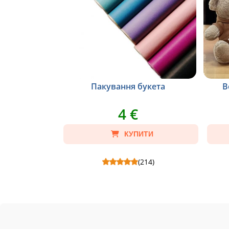
Пакування букета
В
4 €
КУПИТИ
(214)
Пакування букета - Склад: Упаковка на
Ведмедик
букет квітів .