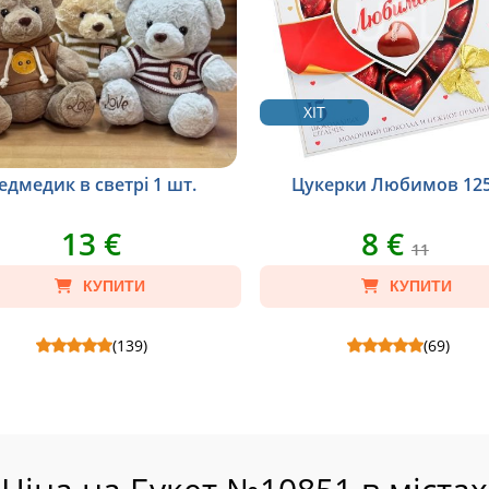
ХІТ
едмедик в светрі 1 шт.
Цукерки Любимов 125
13 €
8 €
11
КУПИТИ
КУПИТИ
(139)
(69)
 в светрі 1 шт. - Склад: Ведмедик в
Цукерки Любимов 125 г - Склад: Цуке
худі, Пакет крафт S.
Любимов 125 г.