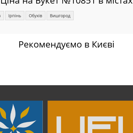
Ціна на Букет №10851 в містах
в
Ірпінь
Обухів
Вишгород
Рекомендуємо в Києві