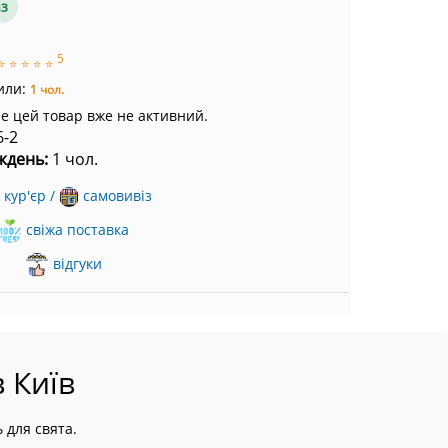
аз
5
⭐
⭐
⭐
⭐
⭐
или:
1 чол.
ле цей товар вже не активний.
6-2
ждень:
1 чол.
кур'єр /
самовивіз
свіжа поставка
відгуки
 Київ
 для свята.