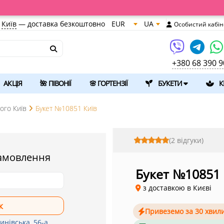
Київ
—
доставка безкоштовно
EUR
UA
Особистий кабін
+380 68 390 9
АКЦІЯ
🌺 ПІВОНІЇ
🌸 ГОРТЕНЗІЇ
БУКЕТИ
К
рого Київ
Букет №10851 Київ
(2 відгуки)
амовлення
Букет №10851
з доставкою в Києві
Привеземо за 30 хвил
инівська, 56-а