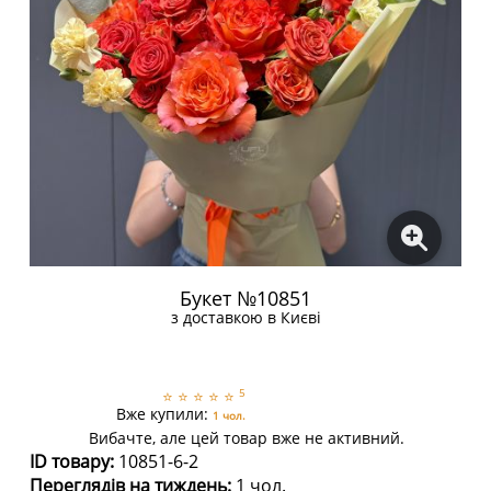
Букет №10851
з доставкою в Києві
5
⭐
⭐
⭐
⭐
⭐
Вже купили:
1 чол.
Вибачте, але цей товар вже не активний.
ID товару:
10851-6-2
Переглядів на тиждень:
1 чол.