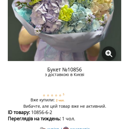
Букет №10856
з доставкою в Києві
5
⭐
⭐
⭐
⭐
⭐
Вже купили:
2 чол.
Вибачте, але цей товар вже не активний.
ID товару:
10856-6-2
Переглядів на тиждень:
1 чол.