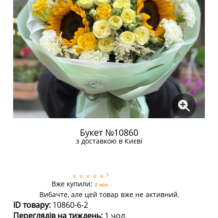
Букет №10860
з доставкою в Києві
5
⭐
⭐
⭐
⭐
⭐
Вже купили:
2 чол.
Вибачте, але цей товар вже не активний.
ID товару:
10860-6-2
Переглядів на тиждень:
1 чол.