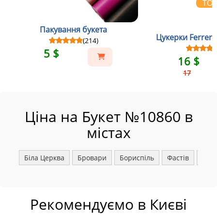
ТО
Пакування букета
Цукерки Ferrero
(214)
5 $
16 $
17
Ціна на Букет №10860 в
містах
Біла Церква
Бровари
Бориспіль
Фастів
Ірпі
Рекомендуємо в Києві