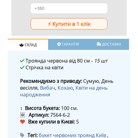
ГАРАНТІЯ
ДОСТАВКА
СКЛАД
Троянда червона від 80 см -
15 шт
Стрічка на квіти
Рекомендуємо з приводу:
Сумую, День
весілля,
Вибач
,
Кохаю
,
Квіти на день
народження
↕ Висота букета:
100 см.
🆔
Артикул:
7564-6-2
Вже купили в Києві:
5
Тегі:
букет червоних троянд Київ
,