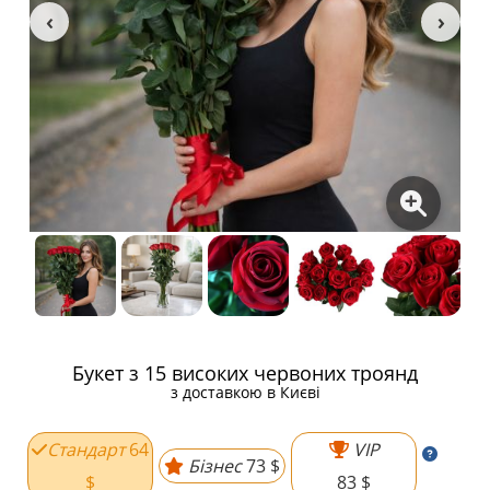
Букет з 15 високих червоних троянд
з доставкою в Києві
Стандарт
64
VIP
Бізнес
73 $
$
83 $