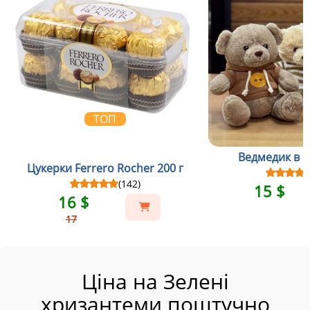
ТОП
Ведмедик в св
Цукерки Ferrero Rocher 200 г
(142)
15 $
16 $
17
Ціна на Зелені
хризантеми поштучно