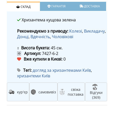
ГАРАНТІЯ
ДОСТАВКА
СКЛАД
Хризантема кущова зелена
Рекомендуємо з приводу:
Колезі
,
Викладачу
,
Донці
,
Вдячність
,
Чоловікові
↕ Висота букета:
45 см.
🆔
Артикул:
7427-6-2
Вже купили в Києві:
0
Тегі:
догляд за хризантемами Київ
,
хризантеми Київ
свіжа
кур'єр
самовивіз
Відгуки
поставка
(369)