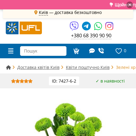
💐 Щойно отримали
×
Київ
—
доставка безкоштовно
+380 68 390 90 90
0
Доставка квітів Київ
Квіти поштучно Київ
Зелені хр
ID: 7427-6-2
✓ в наявності