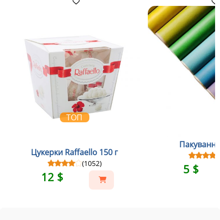
ТОП
Пакування
Цукерки Raffaello 150 г
(1052)
5 $
12 $