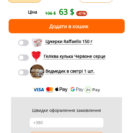
63
$
Ціна
106 $
-41%
Цукерки Raffaello 150 г
Гелієва кулька Червоне серце
Ведмедик в светрі 1 шт.
Швидке оформлення замовлення