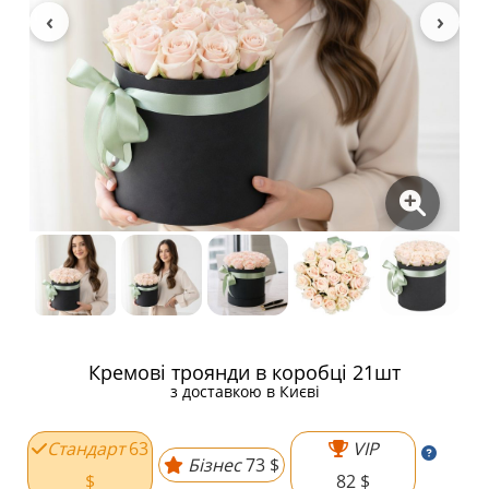
Кремові троянди в коробці 21шт
з доставкою в Києві
Стандарт
63
VIP
Бізнес
73 $
$
82 $