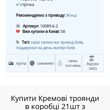
стрічка
Рекомендуємо з приводу:
Жінці
🆔
Артикул:
10089-6-2
Вже купили в Києві:
58
Тегі:
свіжі пелюстки троянд Київ
,
подарунки на день матері Київ
свіжа
кур'єр
самовивіз
Відгуки
поставка
(402)
Купити Кремові троянди
в коробці 21шт з