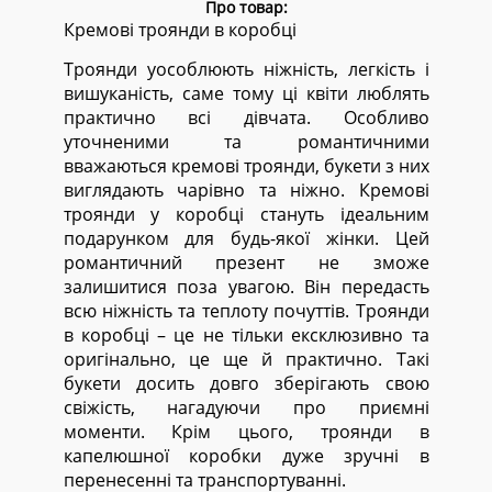
Про товар:
Кремові троянди в коробці
Троянди уособлюють ніжність, легкість і
вишуканість, саме тому ці квіти люблять
практично всі дівчата. Особливо
уточненими та романтичними
вважаються кремові троянди, букети з них
виглядають чарівно та ніжно. Кремові
троянди у коробці стануть ідеальним
подарунком для будь-якої жінки. Цей
романтичний презент не зможе
залишитися поза увагою. Він передасть
всю ніжність та теплоту почуттів. Троянди
в коробці – це не тільки ексклюзивно та
оригінально, це ще й практично. Такі
букети досить довго зберігають свою
свіжість, нагадуючи про приємні
моменти. Крім цього, троянди в
капелюшної коробки дуже зручні в
перенесенні та транспортуванні.