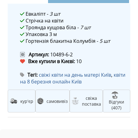
Евкаліпт -
3 шт
Стрічка на квіти
Троянда кущова біла -
7 шт
Упаковка 3 м
Гортензія блакитна Колумбія -
5 шт
🆔
Артикул:
10489-6-2
Вже купили в Києві:
10
Тегі:
свіжі квіти на день матері Київ
,
квіти
на 8 березня онлайн Київ
свіжа
кур'єр
самовивіз
Відгуки
поставка
(407)