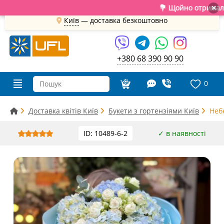
💐 Щойно отримали свіжу по
×
Київ
—
доставка безкоштовно
+380 68 390 90 90
0
Доставка квітів Київ
Букети з гортензіями Київ
Небе
ID: 10489-6-2
✓ в наявності