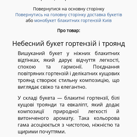
Повернутися на основну сторінку
Повернутись на головну сторінку доставка букетів
або
монобукет блакитних гортензій Київ
Про товар:
Небесний букет гортензій і троянд
Вишуканий букет у ніжних блакитних
відтінках, який дарує відчуття легкості,
спокою та гармонії. Поєднання
повітряних гортензій і делікатних кущових
троянд створює стильну композицію, що
виглядає свіжо та елегантно.
У складі букета — блакитні гортензії, білі
кущові троянди та евкаліпт, який додає
композиції природної легкості й
витонченого аромату. Така кольорова
гама асоціюється з чистотою, ніжністю та
щирими почуттями.