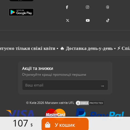
ільки свіжі квіти • 🔥 Доставка день-у-день • ⚡ Спілкуємо
Акції та знижки
Отримуйте кращі пропозиції першим
→
© Київ 2026 Магазин квітів UFL
107
$