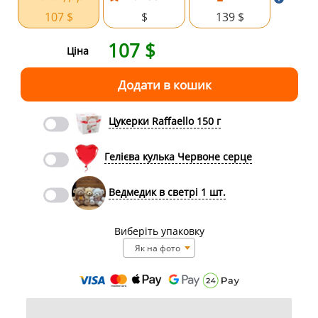
107 $
$
139 $
107
$
Ціна
Цукерки Raffaello 150 г
Гелієва кулька Червоне серце
Ведмедик в светрі 1 шт.
Виберіть упаковку
Як на фото