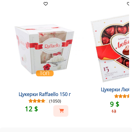
ТОП
Цукерки Люби
Цукерки Raffaello 150 г
(1050)
9 $
12 $
13