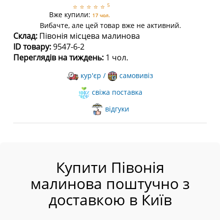
5
⭐
⭐
⭐
⭐
⭐
Вже купили:
17 чол.
Вибачте, але цей товар вже не активний.
Склад:
Півонія місцева малинова
ID товару:
9547-6-2
Переглядів на тиждень:
1 чол.
кур'єр /
самовивіз
свіжа поставка
відгуки
Купити Півонія
малинова поштучно з
доставкою в Київ