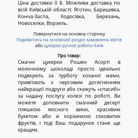
Ціна доставки 0 $. Можлива доставка по
всій Київській області:
Яготин, Баришівка,
Конча-Заспа, Ходосівка, Березань,
Новоселки, Ворзель.
Повернутися на основну сторінку
Подивитись на основний розділ замовлень квітів
або
цукерки ручної роботи Київ
Про товар:
Смачні цукерки Рошен Асорті в
молочному шоколаді просто ідеально
подякують за турботу коханої мами,
привітають з черговим досягненням
найкращої подруги або скажуть «спасибі»
за надану послугу колезі по роботі. Ви
можете доповнити смачний десерт
пляшкою якісного вино, красивим
букетом або ж корзинкою соковитих
фруктів, і тоді Ваш подарунок стане ще
кращим.