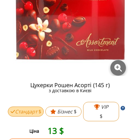
Цукерки Рошен Асорті (145 г)
з доставкою в Києві
VIP
Стандарт
$
Бізнес
$
$
13
$
Ціна