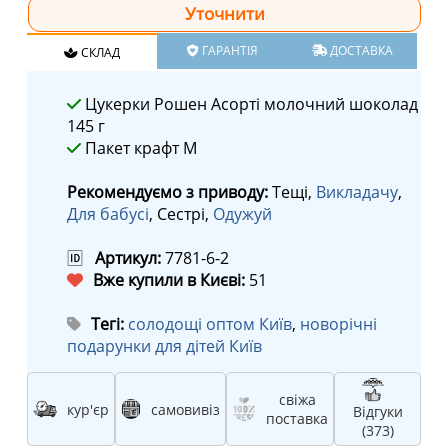
ГАРАНТІЯ
ДОСТАВКА
СКЛАД
Цукерки Рошен Асорті молочний шоколад
145 г
Пакет крафт M
Рекомендуємо з приводу:
Тещі,
Викладачу
,
Для бабусі
, Сестрі,
Одужуй
🆔
Артикул:
7781-6-2
Вже купили в Києві:
51
Тегі:
солодощі оптом Київ
,
новорічні
подарунки для дітей Київ
свіжа
кур'єр
самовивіз
Відгуки
поставка
(373)