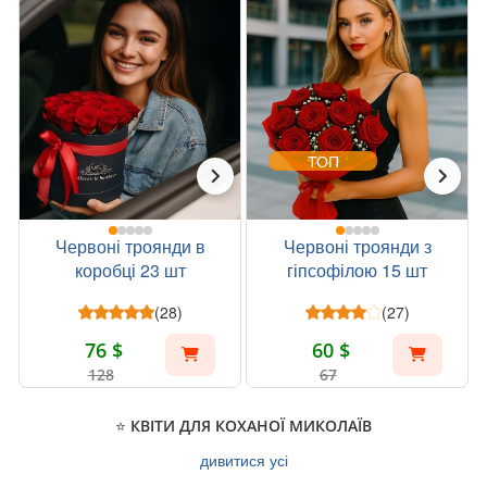
ТОП
Червоні троянди в
Червоні троянди з
коробці 23 шт
гіпсофілою 15 шт
(28)
(27)
76 $
60 $
128
67
⭐ КВІТИ ДЛЯ КОХАНОЇ МИКОЛАЇВ
дивитися усі