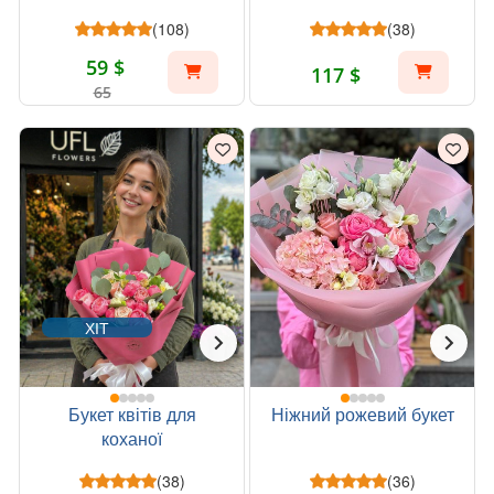
(108)
(38)
59 $
117 $
65
ХІТ
Букет квітів для
Ніжний рожевий букет
коханої
(38)
(36)