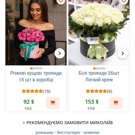
Рожеві кущові троянди
Білі троянди 35шт
15 шт в коробці
Легкий крем
(15)
(6)
92 $
153 $
153
174
⭐ РЕКОМЕНДУЄМО ЗАМОВИТИ МИКОЛАЇВ
ромашки
⋅
бестселери
⋅
новинки