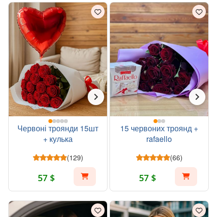
Червоні троянди 15шт
15 червоних троянд +
+ кулька
rafaello
(129)
(66)
57 $
57 $