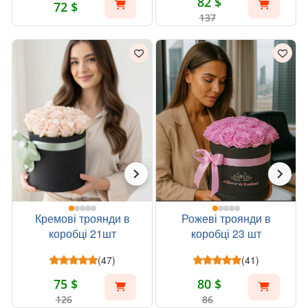
82 $
72 $
137
Кремові троянди в
Рожеві троянди в
коробці 21шт
коробці 23 шт
(47)
(41)
75 $
80 $
126
86