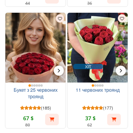
44
36
ХІТ
Букет з 25 червоних
11 червоних троянд
троянд
(185)
(177)
67 $
37 $
80
62