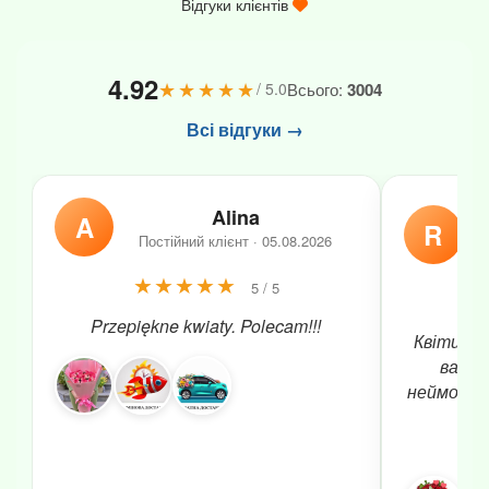
Відгуки клієнтів
4.92
★★★★★
Всього:
3004
/ 5.0
Всі відгуки →
Alina
A
R
Постійний клієнт · 05.08.2026
★★★★★
5 / 5
Przepiękne kwiaty. Polecam!!!
Квіти до
вашій
неймовірн
чуд