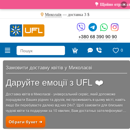
×
💐 Щойно отримали свіжу поставку. Под
Миколаїв
— доставка
3 $
+380 68 390 90 90
0
Замовити доставку квітів у Миколаєві
Даруйте емоції з UFL ❤️
Доставка квітів в Миколаєві - універсальний сервіс, який допоможе
порадувати Ваших рідних та друзів, які проживають в цьому місті, навіть
якщо Ви перебуваєте далеко від них 24х7. Щоб замовити для близьких
чудові квіти та подарунки за 10 хвилин, Вам достатньо зателефонувати
нам або залишити заявку...
Обрати букет ➜