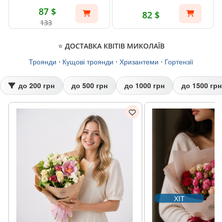
87 $
82 $
133
⭐ ДОСТАВКА КВІТІВ МИКОЛАЇВ
Троянди
⋅
Кущові троянди
⋅
Хризантеми
⋅
Гортензії
до 200 грн
до 500 грн
до 1000 грн
до 1500 грн
ХІТ