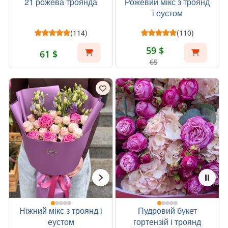
21 рожева троянда
Рожевий мікс з троянд
і еустом
(114)
(110)
59 $
61 $
65
Ніжний мікс з троянд і
Пудровий букет
еустом
гортензій і троянд