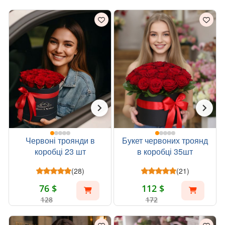
Червоні троянди в
Букет червоних троянд
коробці 23 шт
в коробці 35шт
(28)
(21)
76 $
112 $
128
172