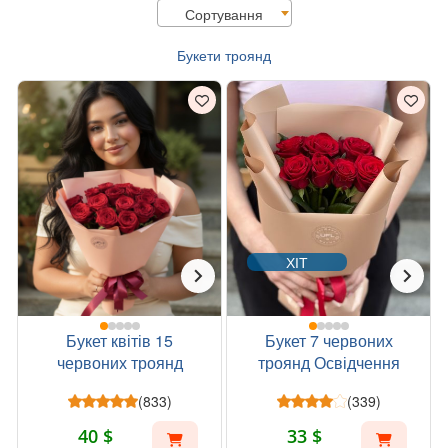
Сортування
Букети троянд
ХІТ
Букет квітів 15
Букет 7 червоних
червоних троянд
троянд Освідчення
(833)
(339)
40 $
33 $