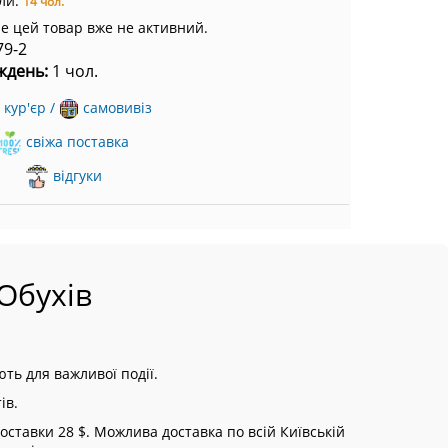
ли:
14 чол.
ле цей товар вже не активний.
79-2
ждень:
1 чол.
кур'єр /
самовивіз
свіжа поставка
відгуки
Обухів
ть для важливої події.
ів.
ставки 28 $. Можлива доставка по всій Київській