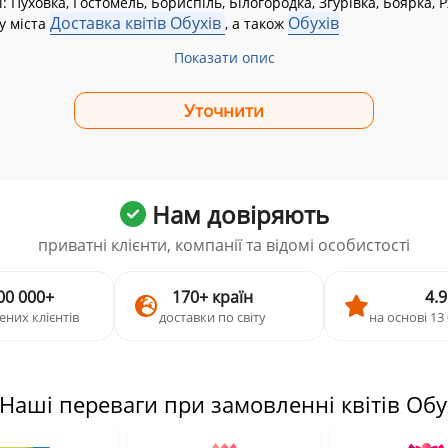
і:
Пуховка, Гостомель, Бориспіль, Білогородка, Згурівка, Боярка, 
Доставка квітів Обухів
Обухів
у міста
, а також
Показати опис
Нам довіряють
приватні клієнти, компанії та відомі особистості
00 000+
170+ країн
4.9
ених клієнтів
доставки по світу
на основі 13 
 Наші переваги при замовленні квітів Обу