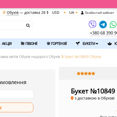
Обухів
— доставка
28 $
USD
UA
Особистий кабінет
+380 68 390 9
АКЦІЯ
🌺 ПІВОНІЇ
🌸 ГОРТЕНЗІЇ
БУКЕТИ
К
тавка квітів Обухів недорого Обухів
Букет №10849 Обухів
амовлення
Букет №10849
з доставкою в Обухові