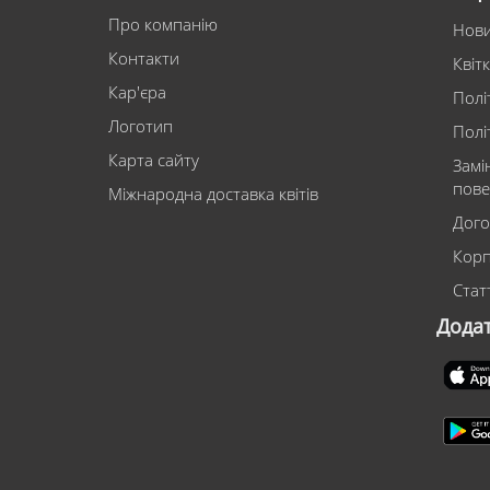
Про компанію
Нов
Контакти
Квіт
Кар'єра
Полі
Логотип
Полі
Карта сайту
Замі
пове
Міжнародна доставка квітів
Дого
Корп
Статт
Дода