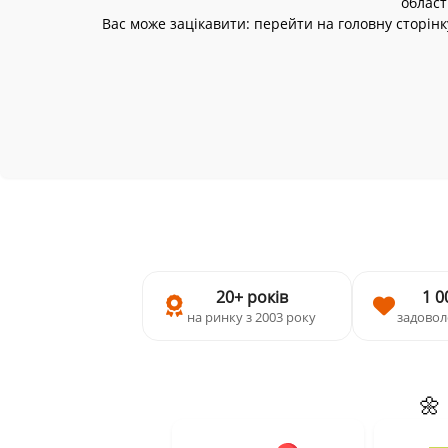
област
Вас може зацікавити: перейти на головну сторінк
20+ років
1 0
на ринку з 2003 року
задовол
🌼