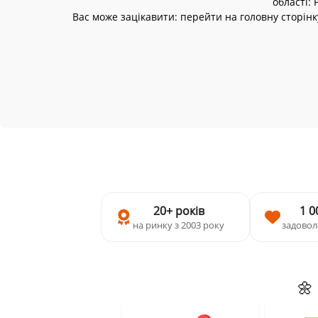
області:
Вас може зацікавити: перейти на головну сторінк
20+ років
1 0
на ринку з 2003 року
задовол
🌼