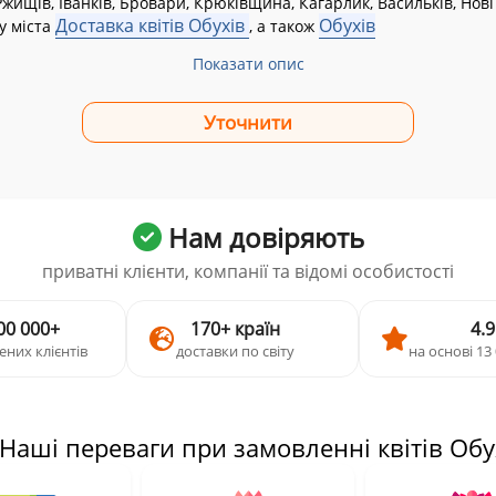
Ржищів, Іванків, Бровари, Крюківщина, Кагарлик, Васильків, Нові
Доставка квітів Обухів
Обухів
у міста
, а також
Показати опис
Нам довіряють
приватні клієнти, компанії та відомі особистості
00 000+
170+ країн
4.9
ених клієнтів
доставки по світу
на основі 13 
 Наші переваги при замовленні квітів Обу