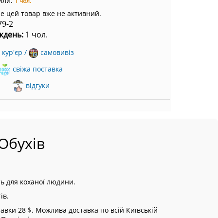
или:
1 чол.
ле цей товар вже не активний.
79-2
ждень:
1 чол.
кур'єр /
самовивіз
свіжа поставка
відгуки
Обухів
ь для коханої людини.
ів.
вки 28 $. Можлива доставка по всій Київській