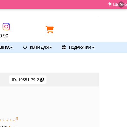
💐 Щойно отримали сві
×
0 90
ВІТКА
КВІТИ ДЛЯ
ПОДАРУНКИ
ID:
10851-79-2
5
⭐
⭐
⭐
⭐
⭐