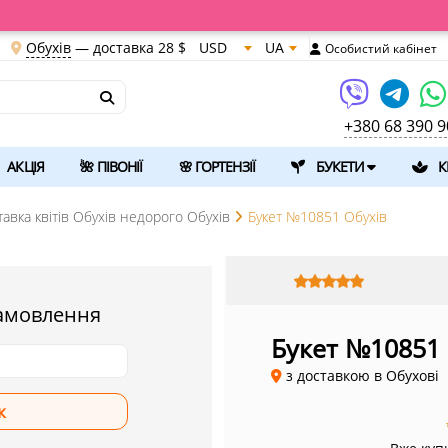
Обухів
— доставка
28 $
USD
UA
Особистий кабінет
+380 68 390 9
АКЦІЯ
🌺 ПІВОНІЇ
🌸 ГОРТЕНЗІЇ
БУКЕТИ
К
тавка квітів Обухів недорого Обухів
Букет №10851 Обухів
амовлення
Букет №10851
з доставкою в Обухові