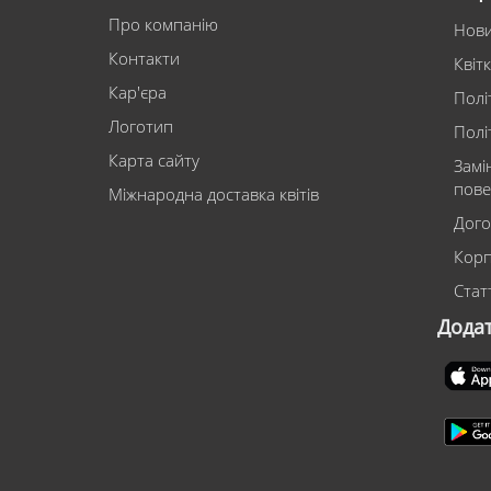
Про компанію
Нов
Контакти
Квіт
Кар'єра
Полі
Логотип
Полі
Карта сайту
Замі
пове
Міжнародна доставка квітів
Дого
Корп
Статт
Дода