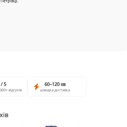
 Петрівці.
 / 5
60–120 хв
000+ відгуків
швидка доставка
хів