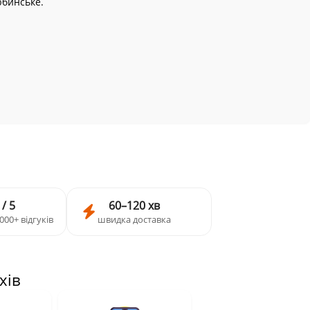
юбинське.
 / 5
60–120 хв
000+ відгуків
швидка доставка
хів