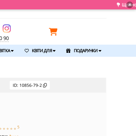
💐 Щойно отримали сві
×
0 90
ВІТКА
КВІТИ ДЛЯ
ПОДАРУНКИ
ID:
10856-79-2
5
⭐
⭐
⭐
⭐
⭐