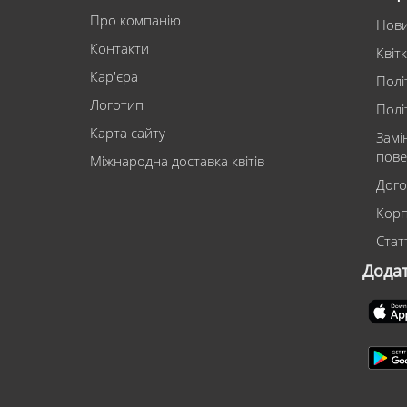
Про компанію
Нов
Контакти
Квіт
Кар'єра
Полі
Логотип
Полі
Карта сайту
Замі
пове
Міжнародна доставка квітів
Дого
Корп
Статт
Дода