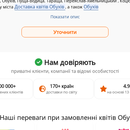
 Обухів, Пуща-Водица, Тараща, Переяслав-Хмельницький , Коц
Доставка квітів Обухів
Обухів
у міста
, а також
Показати опис
Нам довіряють
приватні клієнти, компанії та відомі особистості
00 000+
170+ країн
4.9
ених клієнтів
доставки по світу
на основі 13 
 Наші переваги при замовленні квітів Обу