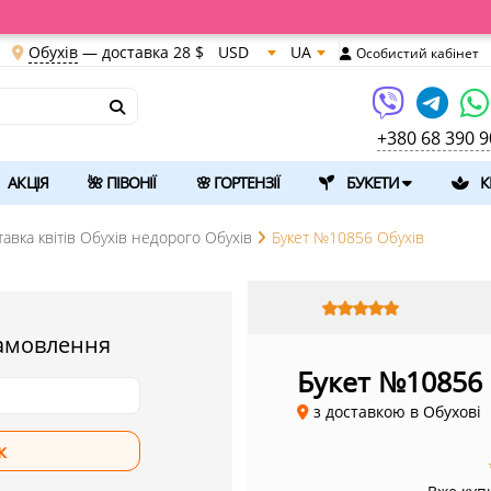
Обухів
— доставка
28 $
USD
UA
Особистий кабінет
+380 68 390 9
АКЦІЯ
🌺 ПІВОНІЇ
🌸 ГОРТЕНЗІЇ
БУКЕТИ
К
тавка квітів Обухів недорого Обухів
Букет №10856 Обухів
амовлення
Букет №10856
з доставкою в Обухові