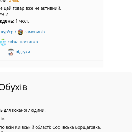
или:
2 чол.
ле цей товар вже не активний.
79-2
ждень:
1 чол.
кур'єр /
самовивіз
свіжа поставка
відгуки
Обухів
ть для коханої людини.
ів.
о всій Київській області:
Софіївська Борщаговка,