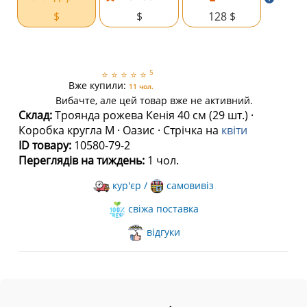
$
$
128 $
5
⭐
⭐
⭐
⭐
⭐
Вже купили:
11 чол.
Вибачте, але цей товар вже не активний.
Склад:
Троянда рожева Кенія 40 см (29 шт.) ·
Коробка кругла M · Оазис · Стрічка на
квіти
ID товару:
10580-79-2
Переглядів на тиждень:
1 чол.
кур'єр /
самовивіз
свіжа поставка
відгуки