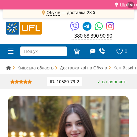
💐 Щойно отрим
×
Обухів
— доставка
28 $
+380 68 390 90 90
0
Київська область
Доставка квітів Обухів
Кенійські 
ID: 10580-79-2
✓ в наявності