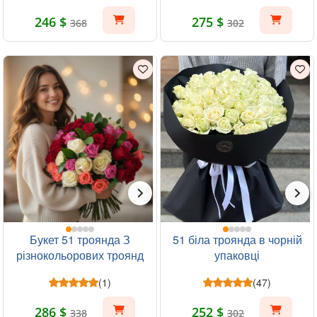
246 $
275 $
368
302
Букет 51 троянда З
51 біла троянда в чорній
різнокольорових троянд
упаковці
(1)
(47)
286 $
252 $
338
302