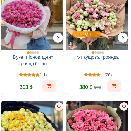
ТОП
Букет піоновидних
51 кущова троянда
троянд 51 шт
(11)
(28)
363 $
380 $
570