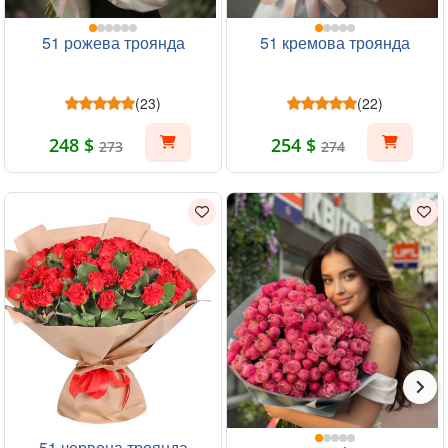
51 рожева троянда
51 кремова троянда
(23)
(22)
248 $
254 $
273
274
51 червона троянда