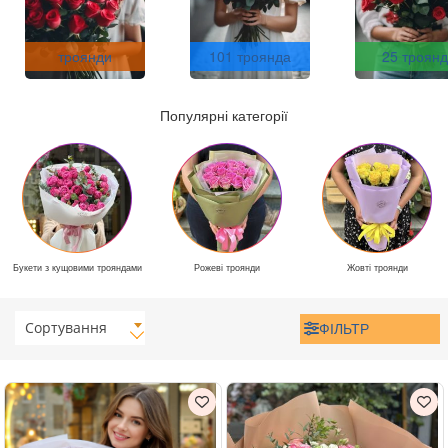
троянди
101 троянда
25 троянд
Популярні категорії
Букети з кущовими трояндами
Рожеві троянди
Жовті троянди
Сортування
ФІЛЬТР