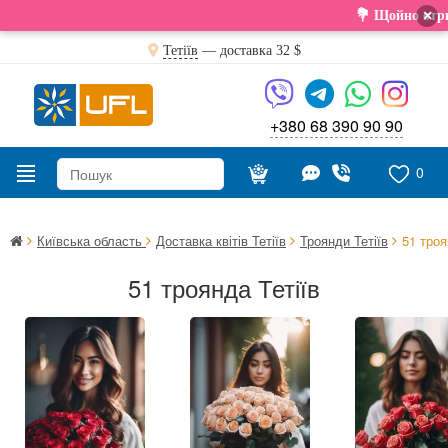
×
💐 Щойно отримали свіжу поставк
Тетіїв
— доставка
32 $
+380 68 390 90 90
0
Київська область
Доставка квітів Тетіїв
Троянди Тетіїв
51 троя
51 троянда Тетіїв