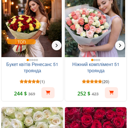
ТОП
Букет квітів Ренесанс 51
Ніжний комплімент 51
троянда
троянда
(1)
(20)
244 $
252 $
369
423