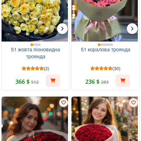
51 жовта піоновидна
51 коралова троянда
троянда
(2)
(30)
366 $
236 $
512
283