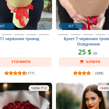
ХІТ
ХІТ
11 червоних троянд
Букет 7 червоних троя
Освідчення
25 $
28
УТОЧНИТИ
КУПИТИ
(177)
(339)
10256-77-2
10455