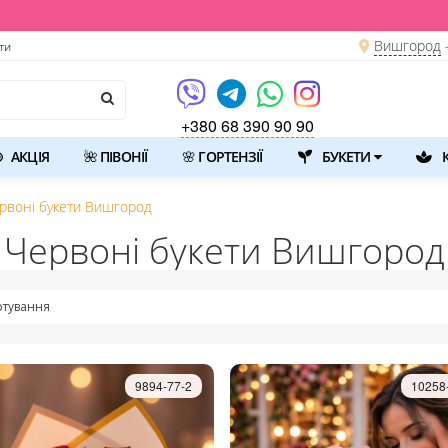
Вишгород
ти
+380 68 390 90 90
АКЦІЯ
🌺 ПІВОНІЇ
🌸 ГОРТЕНЗІЇ
БУКЕТИ
К
рвоні букети Вишгород
Червоні букети Вишгород
тування
9894-77-2
10258