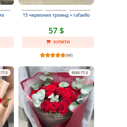
их
15 червоних троянд + rafaello
57 $
КУПИТИ
(66)
-77-2
9293-77-2