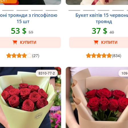
ТОП
оні троянди з гіпсофілою
Букет квітів 15 червон
15 шт
троянд
53 $
37 $
59
40
КУПИТИ
КУПИТИ
(27)
(834)
8310-77-2
109