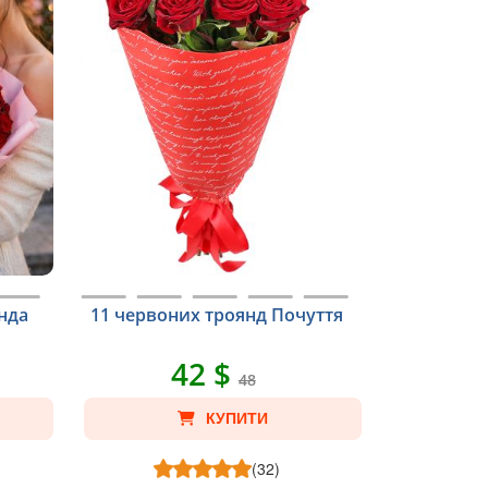
янда
11 червоних троянд Почуття
42 $
48
КУПИТИ
(32)