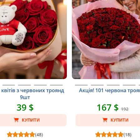
 квітів з червоних троянд
Акція! 101 червона тро
9шт
39 $
167 $
192
КУПИТИ
КУПИТИ
(48)
(18)