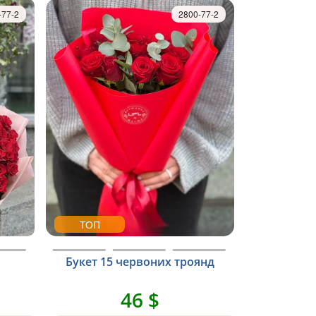
-77-2
2800-77-2
ТОП
Букет 15 червоних троянд
46 $