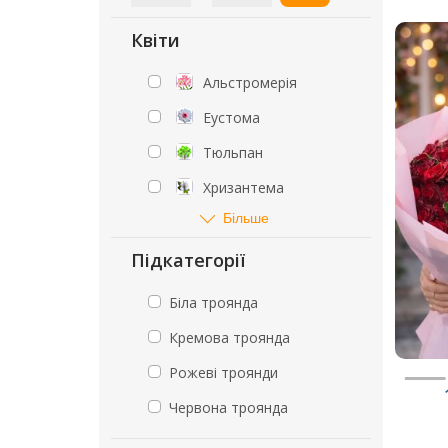
Квіти
Альстромерія
Еустома
Тюльпан
Хризантема
Більше
Підкатегорії
Біла троянда
Кремова троянда
Рожеві троянди
Червона троянда