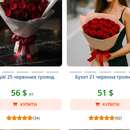
ія! 25 червоних троянд
Букет 21 червона троя
56 $
51 $
81
КУПИТИ
КУПИТИ
(34)
(82)