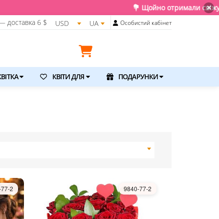
💐 Щойно отримали свіжу поставку. Подаруйте квіти та емо
×
— доставка
6 $
USD
UA
Особистий кабінет
ВІТКА
КВІТИ ДЛЯ
ПОДАРУНКИ
-77-2
9840-77-2