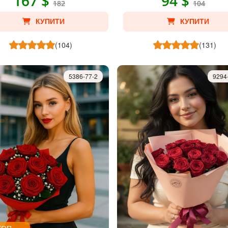
167 $
94 $
182
104
КУПИТИ
КУПИТИ
(104)
(131)
5386-77-2
9294