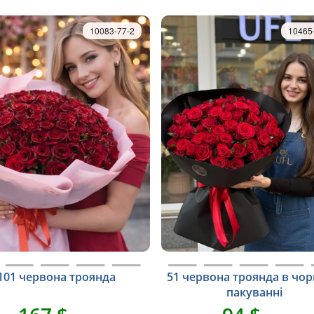
10083-77-2
10465
101 червона троянда
51 червона троянда в чо
пакуванні