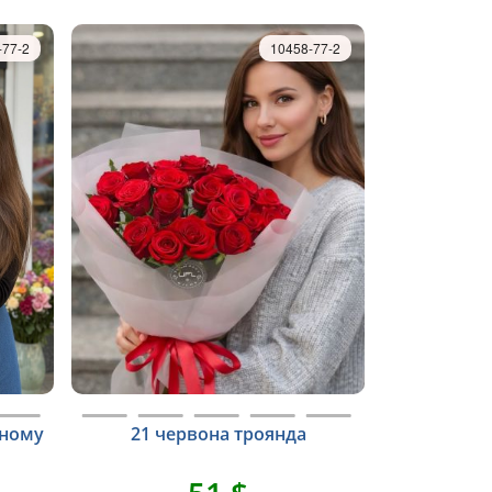
-77-2
10458-77-2
рному
21 червона троянда