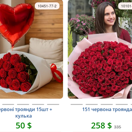
10451-77-2
10101
ервоні троянди 15шт +
151 червона троянда
кулька
50 $
258 $
335