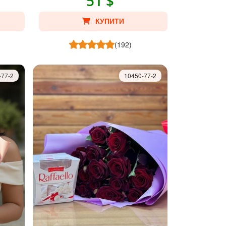
51 $
КУПИТИ
(192)
-77-2
10450-77-2