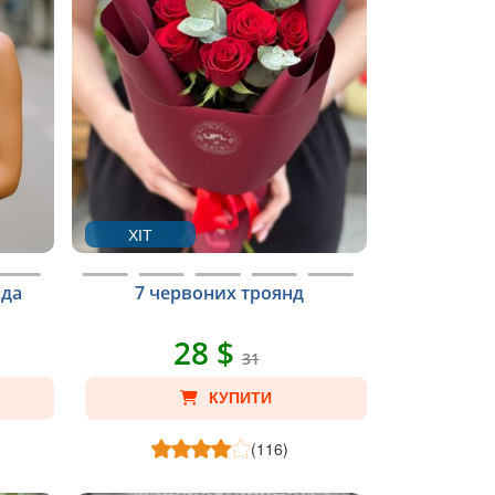
ХІТ
нда
7 червоних троянд
28 $
31
КУПИТИ
(116)