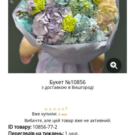
Букет №10856
з доставкою в Вишгороді
5
⭐
⭐
⭐
⭐
⭐
Вже купили:
2 чол.
Вибачте, але цей товар вже не активний.
ID товару:
10856-77-2
Переглядів на тиждень:
1 чол.