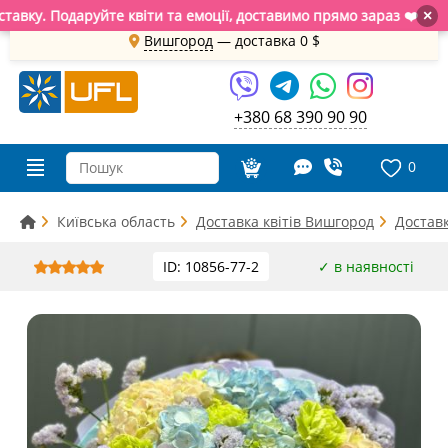
ку. Подаруйте квіти та емоції, доставимо прямо зараз ❤️
×
Вишгород
— доставка
0 $
+380 68 390 90 90
0
Київська область
Доставка квітів Вишгород
Достав
ID: 10856-77-2
✓ в наявності