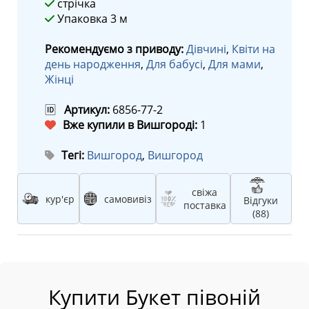
стрічка
Упаковка 3 м
Рекомендуємо з приводу:
Дівчині
,
Квіти на
день народження
,
Для бабусі
,
Для мами
,
Жінці
🆔
Артикул:
6856-77-2
Вже купили в Вишгороді:
1
Тегі:
Вишгород
,
Вишгород
свіжа
кур'єр
самовивіз
Відгуки
поставка
(88)
Купити Букет півоній