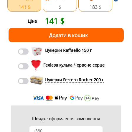
141 $
$
183 $
141
$
Ціна
Цукерки Raffaello 150 г
Гелієва кулька Червоне серце
Цукерки Ferrero Rocher 200 г
Швидке оформлення замовлення