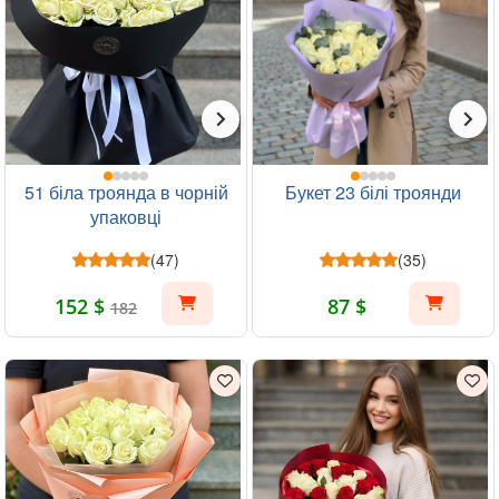
51 біла троянда в чорній
Букет 23 білі троянди
упаковці
(47)
(35)
152 $
87 $
182