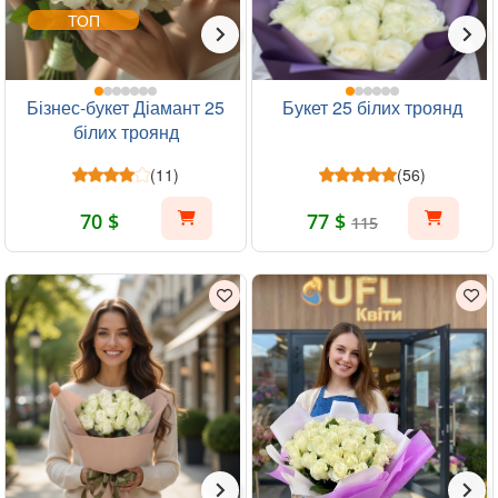
ТОП
Бізнес-букет Діамант 25
Букет 25 білих троянд
білих троянд
(11)
(56)
70 $
77 $
115