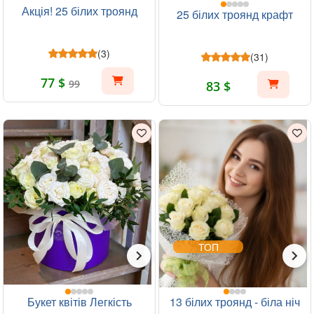
Акція! 25 білих троянд
25 білих троянд крафт
(3)
(31)
77 $
99
83 $
ТОП
Букет квітів Легкість
13 білих троянд - біла ніч