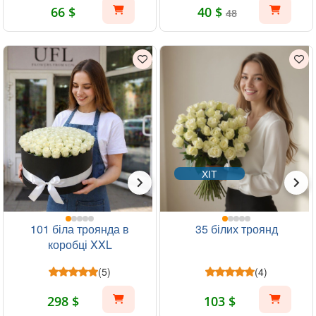
66 $
40 $
48
ХІТ
101 біла троянда в
35 білих троянд
коробці XXL
(5)
(4)
298 $
103 $