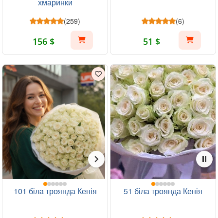
хмаринки
(259)
(6)
156 $
51 $
101 біла троянда Кенія
51 біла троянда Кенія