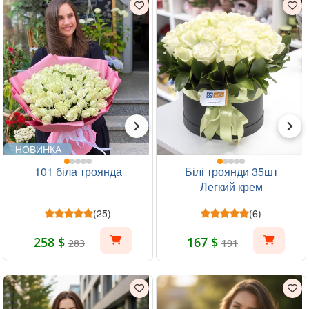
НОВИНКА
101 біла троянда
Білі троянди 35шт
Легкий крем
(25)
(6)
258 $
167 $
283
191