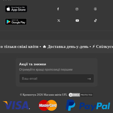
іти • 🔥 Доставка день-у-день • ⚡ Спілкуємось рідною мовою
Акції та знижки
Отримуйте кращі пропозиції першим
→
© Кременчук 2026 Магазин квітів UFL