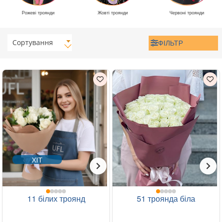
Рожеві троянди
Жовті троянди
Червоні троянди
Сортування
ФІЛЬТР
ХІТ
11 білих троянд
51 троянда біла