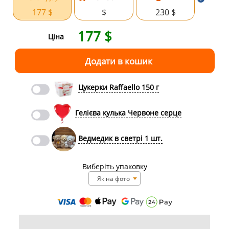
177 $
$
230 $
177
$
Ціна
Цукерки Raffaello 150 г
Гелієва кулька Червоне серце
Ведмедик в светрі 1 шт.
Виберіть упаковку
Як на фото