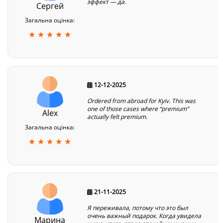
эффект — да.
Сергей
Загальна оцінка:
★ ★ ★ ★ ★
12-12-2025
Ordered from abroad for Kyiv. This was
one of those cases where “premium”
Alex
actually felt premium.
Загальна оцінка:
★ ★ ★ ★ ★
21-11-2025
Я переживала, потому что это был
очень важный подарок. Когда увидела
Марина