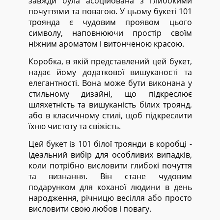
завжди була асоційована з глибокими
почуттями та повагою. У цьому букеті 101
троянда є чудовим проявом цього
символу, наповнюючи простір своїм
ніжним ароматом і витонченою красою.
Коробка, в якій представлений цей букет,
надає йому додаткової вишуканості та
елегантності. Вона може бути виконана у
стильному дизайні, що підкреслює
шляхетність та вишуканість білих троянд,
або в класичному стилі, щоб підкреслити
їхню чистоту та свіжість.
Цей букет із 101 білої троянди в коробці -
ідеальний вибір для особливих випадків,
коли потрібно висловити глибокі почуття
та визнання. Він стане чудовим
подарунком для коханої людини в день
народження, річницю весілля або просто
висловити свою любов і повагу.