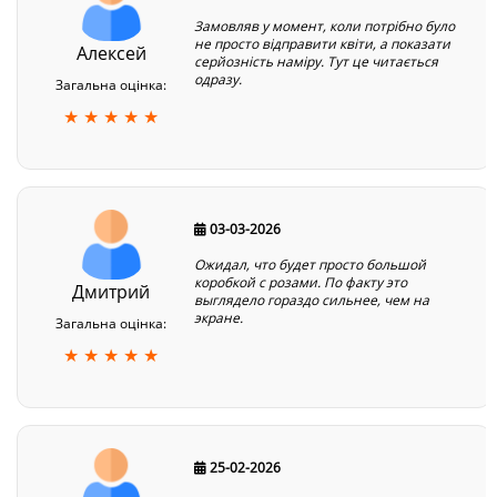
Замовляв у момент, коли потрібно було
не просто відправити квіти, а показати
Алексей
серйозність наміру. Тут це читається
одразу.
Загальна оцінка:
★ ★ ★ ★ ★
03-03-2026
Ожидал, что будет просто большой
коробкой с розами. По факту это
Дмитрий
выглядело гораздо сильнее, чем на
экране.
Загальна оцінка:
★ ★ ★ ★ ★
25-02-2026