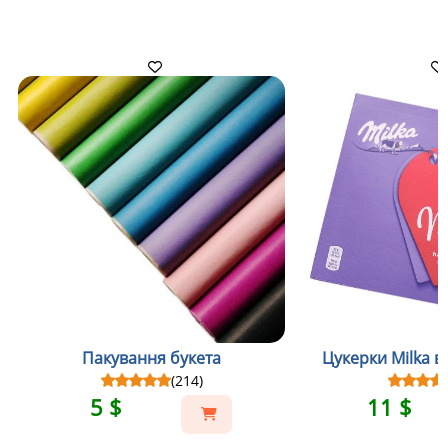
Пакування букета
Цукерки Milka в
(214)
5 $
11 $