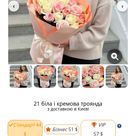
21 біла і кремова троянда
з доставкою в Києві
Стандарт
44
VIP
Бізнес
51 $
$
57 $