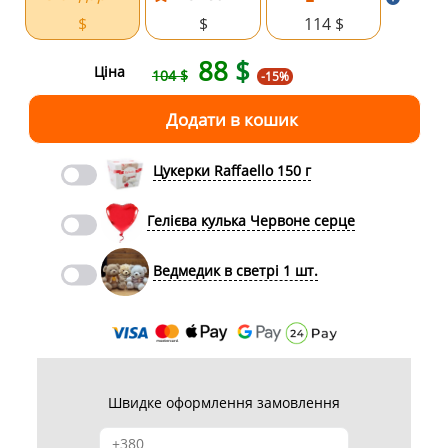
$
$
114 $
88
$
Ціна
104 $
-15%
Цукерки Raffaello 150 г
Гелієва кулька Червоне серце
Ведмедик в светрі 1 шт.
Швидке оформлення замовлення