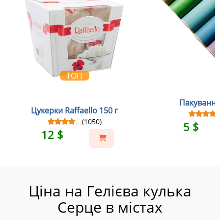
ТОП
Пакування
Цукерки Raffaello 150 г
(1050)
5 $
12 $
Ціна на Гелієва кулька
Серце в містах