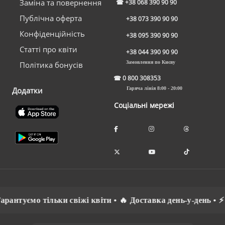
Заміна та повернення
☎
+38 068 390 90 90
Публічна оферта
+38 073 390 90 90
Конфіденційність
+38 095 390 90 90
Статті про квіти
+38 044 390 90 90
Замовлення по Києву
Політика бонусів
☎
0 800 308353
Додатки
Гаряча лінія 8:00 - 20:00
Соціальні мережі
антуємо тільки свіжі квіти • 🔥 Доставка день-у-день • ⚡ С