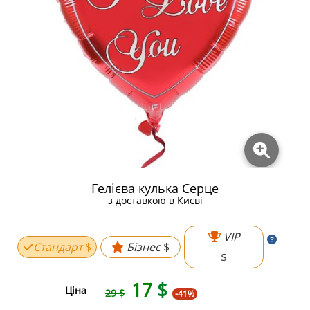
Гелієва кулька Серце
з доставкою в Києві
VIP
Стандарт
$
Бізнес
$
$
17
$
Ціна
29 $
-41%