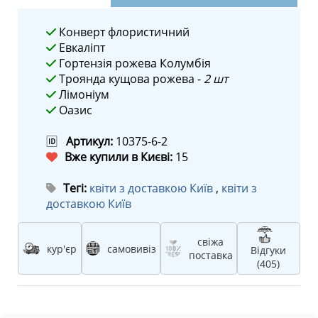
Конверт флористичний
Евкаліпт
Гортензія рожева Колумбія
Троянда кущова рожева -
2 шт
Лімоніум
Оазис
🆔
Артикул:
10375-6-2
Вже купили в Києві:
15
Тегі:
квіти з доставкою Київ
,
квіти з
доставкою Київ
свіжа
кур'єр
самовивіз
Відгуки
поставка
(405)