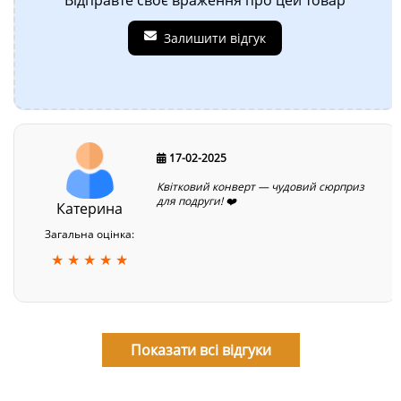
Відправте своє враження про цей товар
Залишити відгук
17-02-2025
Квітковий конверт — чудовий сюрприз
для подруги! ❤️
Катерина
Загальна оцінка:
★ ★ ★ ★ ★
Показати всі відгуки