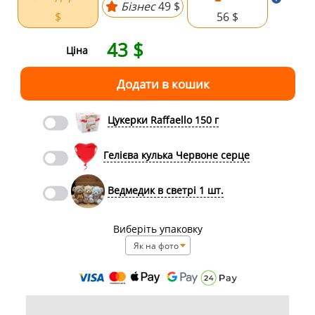
Бізнес
49 $
$
56 $
43
$
Ціна
Цукерки Raffaello 150 г
Гелієва кулька Червоне серце
Ведмедик в светрі 1 шт.
Виберіть упаковку
Як на фото