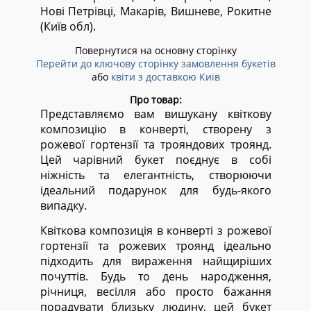
Нові Петрівці, Макарів, Вишневе, Рокитне
(Київ обл).
Повернутися на основну сторінку
Перейти до ключову сторінку замовлення букетів
або
квіти з доставкою Київ
Про товар:
Представляємо вам вишукану квіткову
композицію в конверті, створену з
рожевої гортензії та трояндових троянд.
Цей чарівний букет поєднує в собі
ніжність та елегантність, створюючи
ідеальний подарунок для будь-якого
випадку.
Квіткова композиція в конверті з рожевої
гортензії та рожевих троянд ідеально
підходить для вираження найщиріших
почуттів. Будь то день народження,
річниця, весілля або просто бажання
порадувати близьку людину, цей букет